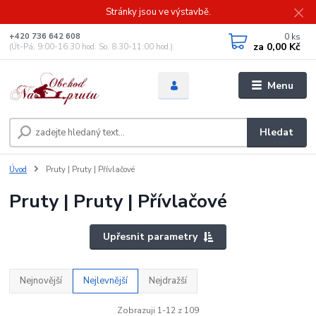
Stránky jsou ve výstavbě.
0
ks
+420 736 642 608
za
0,00 Kč
(Út-Pá, 9:00-16.30 hod. So, 8.30-11:00 hod.)
Menu
Hledat
Úvod
Pruty | Pruty | Přívlačové
Pruty | Pruty | Přívlačové
Upřesnit parametry
Nejnovější
Nejlevnější
Nejdražší
Zobrazuji 1-12 z 109