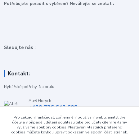
P
otřebujete poradit s výběrem? Neváhejte se zeptat :
Sledujte nás :
Kontakt:
Rybářské potřeby-Na prutu
Aleš Horych
+420 736 642 608
(Út-Pá, 9:00-16.30 hod. So, 8.30-11:00 hod.)
Pro základní funkčnost, zpříjemnění používání webu, analytické
účely a v případě udělení souhlasu také pro účely cílení reklamy
obchod-naprutu@seznam.cz
využíváme soubory cookies. Nastavení vlastních preferencí
cookies můžete kdykoli upravit odkazem ve spodní části stránek.