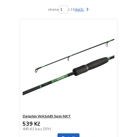
strana
z 10
další
Delphin WASABI Spin NXT
539 Kč
445 Kč
bez DPH