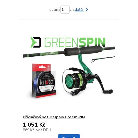
strana
z 2
další
Přívlačový set Delphin GreenSPIN
1 051 Kč
869 Kč
bez DPH