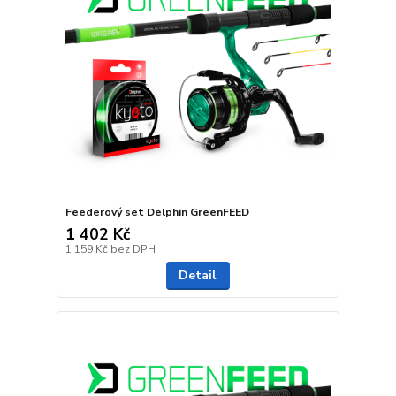
Feederový set Delphin GreenFEED
1 402 Kč
1 159 Kč
bez DPH
Detail