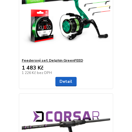
Feederový set Delphin GreenFEED
1 483 Kč
1 226 Kč
bez DPH
Detail