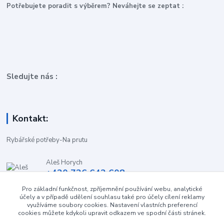
P
otřebujete poradit s výběrem? Neváhejte se zeptat :
Sledujte nás :
Kontakt:
Rybářské potřeby-Na prutu
Aleš Horych
+420 736 642 608
(Út-Pá, 9:00-16.30 hod. So, 8.30-11:00 hod.)
Pro základní funkčnost, zpříjemnění používání webu, analytické
účely a v případě udělení souhlasu také pro účely cílení reklamy
obchod-naprutu@seznam.cz
využíváme soubory cookies. Nastavení vlastních preferencí
cookies můžete kdykoli upravit odkazem ve spodní části stránek.