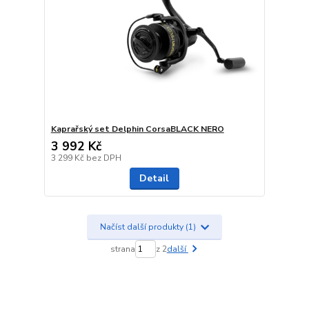
Kaprařský set Delphin CorsaBLACK NERO
3 992 Kč
3 299 Kč
bez DPH
Detail
Načíst další produkty (1)
strana
z 2
další