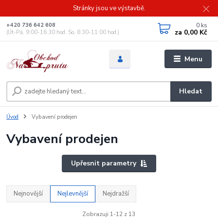
Stránky jsou ve výstavbě.
0
ks
+420 736 642 608
za
0,00 Kč
(Út-Pá, 9:00-16.30 hod. So, 8.30-11:00 hod.)
Menu
Hledat
Úvod
Vybavení prodejen
Vybavení prodejen
Upřesnit parametry
Nejnovější
Nejlevnější
Nejdražší
Zobrazuji 1-12 z 13