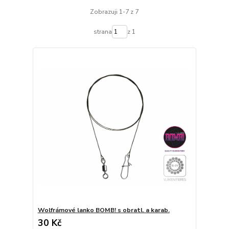
Zobrazuji 1-7 z 7
strana
z 1
Wolfrámové lanko BOMB! s obratl. a karab.
30 Kč