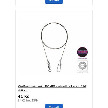
Wolfrámové lanko BOMB! s obratl. a karab. / 16
vláken
41 Kč
34 Kč
bez DPH
Detail