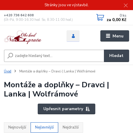
Stránky jsou ve výstavbě.
0
ks
+420 736 642 608
za
0,00 Kč
(Út-Pá, 9:00-16.30 hod. So, 8.30-11:00 hod.)
Menu
Hledat
Úvod
Montáže a doplňky – Dravci | Lanka | Wolfrámové
Montáže a doplňky – Dravci |
Lanka | Wolfrámové
Upřesnit parametry
Nejnovější
Nejlevnější
Nejdražší