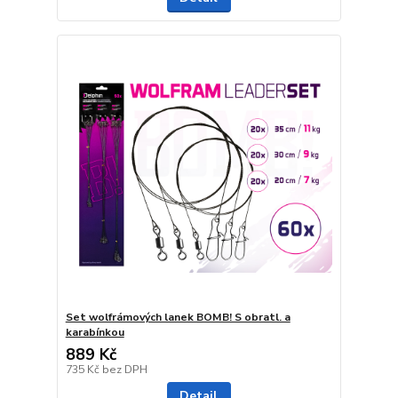
Set wolfrámových lanek BOMB! S obratl. a
karabínkou
889 Kč
735 Kč
bez DPH
Detail