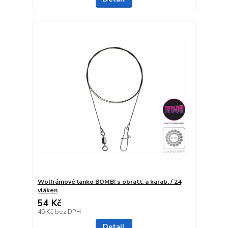
Wolfrámové lanko BOMB! s obratl. a karab. / 24
vláken
54 Kč
45 Kč
bez DPH
Detail