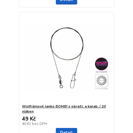
Wolfrámové lanko BOMB! s obratl. a karab. / 20
vláken
49 Kč
40 Kč
bez DPH
Detail