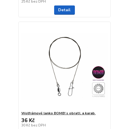
25 Kč
bez DPH
Detail
Wolfrámové lanko BOMB! s obratl. a karab.
36 Kč
30 Kč
bez DPH