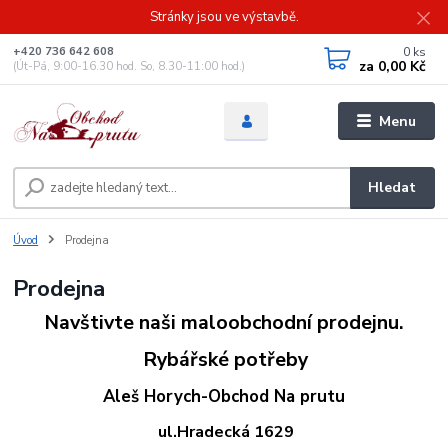
Stránky jsou ve výstavbě.
0
ks
+420 736 642 608
za
0,00 Kč
(Út-Pá, 9:00-16.30 hod. So, 8.30-11:00 hod.)
Menu
Hledat
Úvod
Prodejna
Prodejna
Navštivte naši maloobchodní prodejnu.
Rybářské potřeby
Aleš Horych-Obchod Na prutu
ul.Hradecká 1629