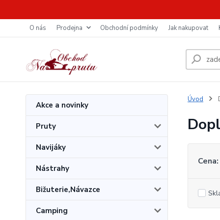
O nás
Prodejna
Obchodní podmínky
Jak nakupovat
Úvod
D
Akce a novinky
Dopl
Pruty
Navijáky
Cena:
Nástrahy
Bižuterie,Návazce
Skl
Camping