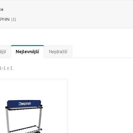
ce
PHIN
(1)
jší
Nejlevnější
Nejdražší
1-1 z 1