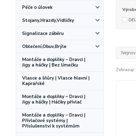
Péče o úlovek
Výrob
DEL
Stojany,Hrazdy,Vidličky
Signalizace záběru
Oblečení,Obuv,Brýle
Nejnově
Montáže a doplňky – Dravci |
Jigy a háčky | Bez límečku
Zobrazuji 
Vlasce a šňůry | Vlasce hlavní |
Kaprařské
Montáže a doplňky – Dravci |
Jigy a háčky | Háčiky přívlač
Montáže a doplňky – Dravci |
Přívlačové systémy |
Příslušenství k systémům