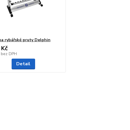
na rybářské pruty Delphin
 Kč
č
bez DPH
Detail