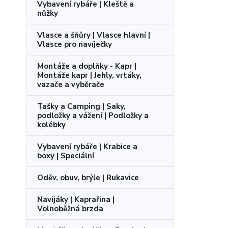
Vybavení rybáře | Kleště a
nůžky
Vlasce a šňůry | Vlasce hlavní |
Vlasce pro navíječky
Montáže a doplňky - Kapr |
Montáže kapr | Jehly, vrtáky,
vazače a vyběrače
Tašky a Camping | Saky,
podložky a vážení | Podložky a
kolébky
Vybavení rybáře | Krabice a
boxy | Speciální
Oděv, obuv, brýle | Rukavice
Navijáky | Kaprařina |
Volnoběžná brzda