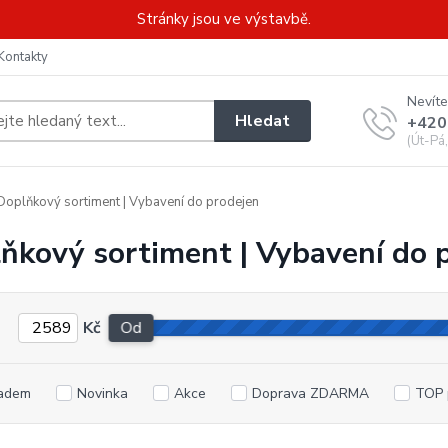
Stránky jsou ve výstavbě.
Kontakty
Nevíte
Hledat
+420
(Út-Pá
oplňkový sortiment | Vybavení do prodejen
ňkový sortiment | Vybavení do 
Kč
Od
adem
Novinka
Akce
Doprava ZDARMA
TOP 