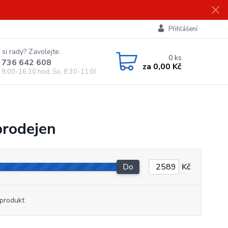
Přihlášení
 si rady? Zavolejte.
0
ks
 736 642 608
za
0,00 Kč
, 9:00-16.30 hod. So, 8.30-11:00 hod.)
prodejen
Do
Kč
produkt