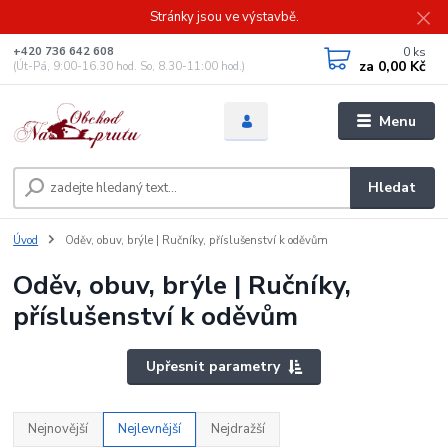
Stránky jsou ve výstavbě.
0
ks
+420 736 642 608
za
0,00 Kč
(Út-Pá, 9:00-16.30 hod. So, 8.30-11:00 hod.)
Menu
Hledat
Úvod
Oděv, obuv, brýle | Ručníky, příslušenství k oděvům
Oděv, obuv, brýle | Ručníky,
příslušenství k oděvům
Upřesnit parametry
Nejnovější
Nejlevnější
Nejdražší