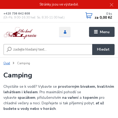
Stránky jsou ve výstavbě.
0
ks
+420 736 642 608
za
0,00 Kč
(Út-Pá, 9:00-16.30 hod. So, 8.30-11:00 hod.)
Menu
Hledat
Úvod
Camping
Camping
Chystáte se k vodě? Vybavte se
prostorným bivakem, kvalitním
lehátkem i křeslem
. Pro maximální pohodlí se
vybavte
spacákem
, příslušenstvím
na vaření
a
topením
pro
chladné večery a noci. Dopřejete si tak příjemný pobyt,
ať už
budete u vody nebo v horách
.