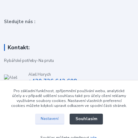
Sledujte nás :
Kontakt:
Rybářské potřeby-Na prutu
Aleš Horych
+420 736 642 608
(Út-Pá, 9:00-16.30 hod. So, 8.30-11:00 hod.)
Pro základní funkčnost, zpříjemnění používání webu, analytické
účely a v případě udělení souhlasu také pro účely cílení reklamy
obchod-naprutu@seznam.cz
využíváme soubory cookies. Nastavení vlastních preferencí
cookies můžete kdykoli upravit odkazem ve spodní části stránek.
Souhlasím
Nastavení
Souhlas můžete odmítnout
zde
.