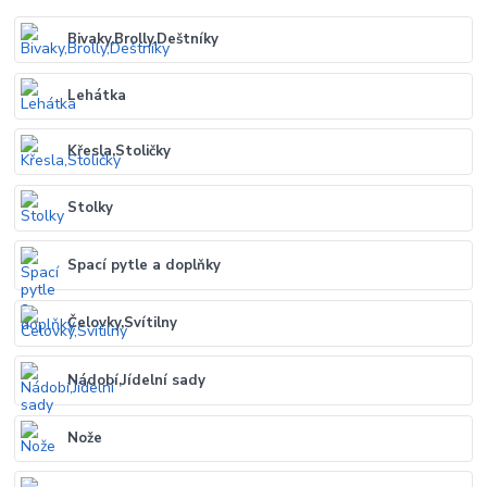
Bivaky,Brolly,Deštníky
Lehátka
Křesla,Stoličky
Stolky
Spací pytle a doplňky
Čelovky,Svítilny
Nádobí,Jídelní sady
Nože