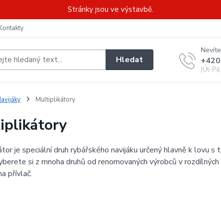
Stránky jsou ve výstavbě.
Kontakty
Nevíte
Hledat
+420
(Út-Pá
avijáky
Multiplikátory
iplikátory
átor je speciální druh rybářského navijáku určený hlavně k lovu s 
berete si z mnoha druhů od renomovaných výrobců v rozdílných ve
na přívlač.