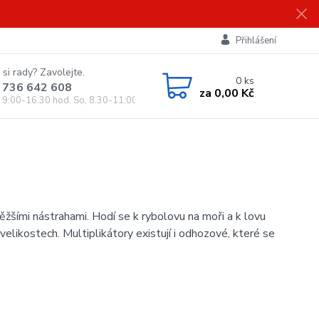
Přihlášení
 si rady? Zavolejte.
0
ks
 736 642 608
za
0,00 Kč
, 9:00-16.30 hod. So, 8.30-11:00 hod.)
těžšími nástrahami. Hodí se k rybolovu na moři a k lovu
likostech. Multiplikátory existují i odhozové, které se