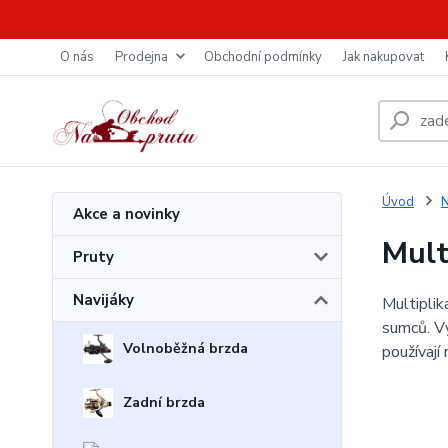
O nás
Prodejna
Obchodní podmínky
Jak nakupovat
Úvod
N
Akce a novinky
Mult
Pruty
Navijáky
Multiplik
sumců. Vy
Volnoběžná brzda
používají 
Zadní brzda