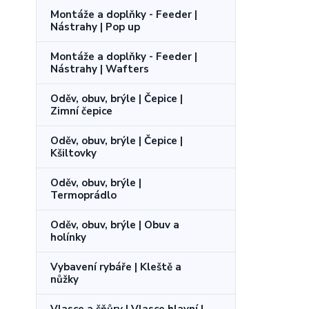
Montáže a doplňky - Feeder |
Nástrahy | Pop up
Montáže a doplňky - Feeder |
Nástrahy | Wafters
Oděv, obuv, brýle | Čepice |
Zimní čepice
Oděv, obuv, brýle | Čepice |
Kšiltovky
Oděv, obuv, brýle |
Termoprádlo
Oděv, obuv, brýle | Obuv a
holínky
Vybavení rybáře | Kleště a
nůžky
Vlasce a šňůry | Vlasce hlavní |