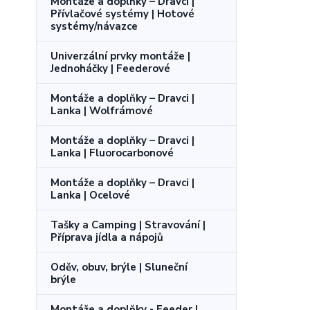
Montáže a doplňky – Dravci |
Přívlačové systémy | Hotové
systémy/návazce
Univerzální prvky montáže |
Jednoháčky | Feederové
Montáže a doplňky – Dravci |
Lanka | Wolfrámové
Montáže a doplňky – Dravci |
Lanka | Fluorocarbonové
Montáže a doplňky – Dravci |
Lanka | Ocelové
Tašky a Camping | Stravování |
Příprava jídla a nápojů
Oděv, obuv, brýle | Sluneční
brýle
Montáže a doplňky - Feeder |