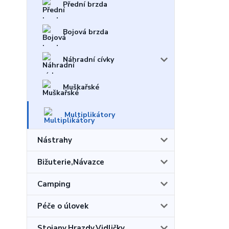
Přední brzda
Bojová brzda
Náhradní cívky
Muškařské
Multiplikátory
Nástrahy
Bižuterie,Návazce
Camping
Péče o úlovek
Stojany,Hrazdy,Vidličky