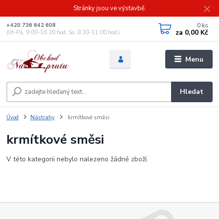
Stránky jsou ve výstavbě.
0
ks
+420 736 642 608
za
0,00 Kč
(Út-Pá, 9:00-16.30 hod. So, 8.30-11:00 hod.)
Menu
Hledat
Úvod
Nástrahy
krmítkové směsi
krmítkové směsi
V této kategorii nebylo nalezeno žádné zboží.