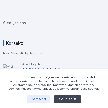
Sledujte nás :
Kontakt:
Rybářské potřeby-Na prutu
Aleš Horych
+420 736 642 608
(Út-Pá, 9:00-16.30 hod. So, 8.30-11:00 hod.)
Pro základní funkčnost, zpříjemnění používání webu, analytické
účely a v případě udělení souhlasu také pro účely cílení reklamy
obchod-naprutu@seznam.cz
využíváme soubory cookies. Nastavení vlastních preferencí
cookies můžete kdykoli upravit odkazem ve spodní části stránek.
Souhlasím
Nastavení