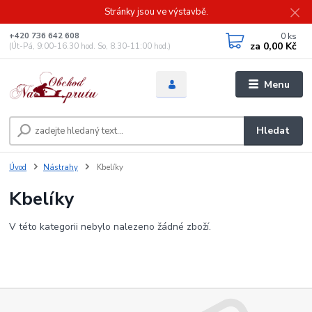
Stránky jsou ve výstavbě.
0
ks
+420 736 642 608
za
0,00 Kč
(Út-Pá, 9:00-16.30 hod. So, 8.30-11:00 hod.)
Menu
Hledat
Úvod
Nástrahy
Kbelíky
Kbelíky
V této kategorii nebylo nalezeno žádné zboží.