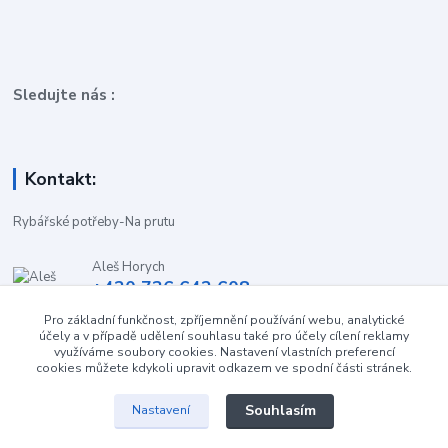
Sledujte nás :
Kontakt:
Rybářské potřeby-Na prutu
Aleš Horych
+420 736 642 608
(Út-Pá, 9:00-16.30 hod. So, 8.30-11:00 hod.)
Pro základní funkčnost, zpříjemnění používání webu, analytické
účely a v případě udělení souhlasu také pro účely cílení reklamy
obchod-naprutu@seznam.cz
využíváme soubory cookies. Nastavení vlastních preferencí
cookies můžete kdykoli upravit odkazem ve spodní části stránek.
Souhlasím
Nastavení