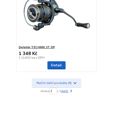
Delphin TECHNIX 3T DP
1 348 Kč
1 114 Kč
bez DPH
Detail
Načíst další produkty (8)
strana
z 2
další