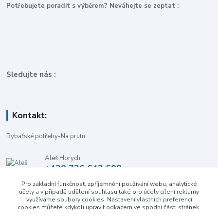
P
otřebujete poradit s výběrem? Neváhejte se zeptat :
Sledujte nás :
Kontakt:
Rybářské potřeby-Na prutu
Aleš Horych
+420 736 642 608
(Út-Pá, 9:00-16.30 hod. So, 8.30-11:00 hod.)
Pro základní funkčnost, zpříjemnění používání webu, analytické
účely a v případě udělení souhlasu také pro účely cílení reklamy
obchod-naprutu@seznam.cz
využíváme soubory cookies. Nastavení vlastních preferencí
cookies můžete kdykoli upravit odkazem ve spodní části stránek.