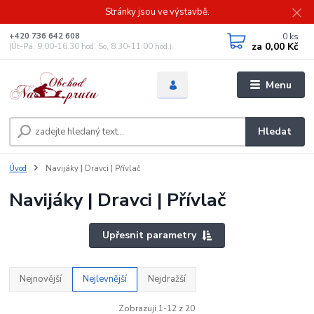
Stránky jsou ve výstavbě.
0
ks
+420 736 642 608
za
0,00 Kč
(Út-Pá, 9:00-16.30 hod. So, 8.30-11:00 hod.)
Menu
Hledat
Úvod
Navijáky | Dravci | Přívlač
Navijáky | Dravci | Přívlač
Upřesnit parametry
Nejnovější
Nejlevnější
Nejdražší
Zobrazuji 1-12 z 20