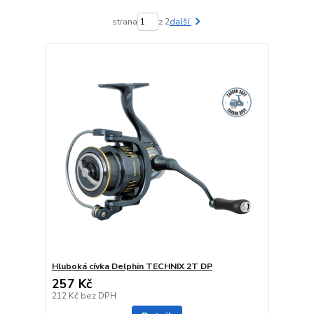
strana
z 2
další
Hluboká cívka Delphin TECHNIX 2T DP
257 Kč
212 Kč
bez DPH