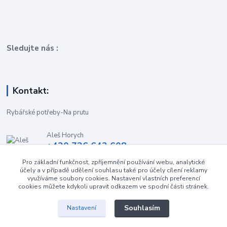
Sledujte nás :
Kontakt:
Rybářské potřeby-Na prutu
Aleš Horych
+420 736 642 608
(Út-Pá, 9:00-16.30 hod. So, 8.30-11:00 hod.)
Pro základní funkčnost, zpříjemnění používání webu, analytické
účely a v případě udělení souhlasu také pro účely cílení reklamy
obchod-naprutu@seznam.cz
využíváme soubory cookies. Nastavení vlastních preferencí
cookies můžete kdykoli upravit odkazem ve spodní části stránek.
Souhlasím
Nastavení