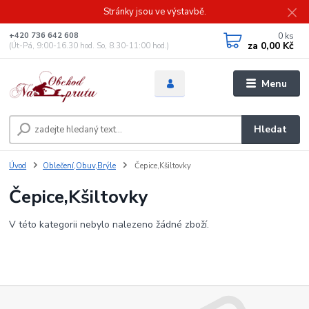
Stránky jsou ve výstavbě.
0
ks
+420 736 642 608
za
0,00 Kč
(Út-Pá, 9:00-16.30 hod. So, 8.30-11:00 hod.)
Menu
Hledat
Úvod
Oblečení,Obuv,Brýle
Čepice,Kšiltovky
Čepice,Kšiltovky
V této kategorii nebylo nalezeno žádné zboží.