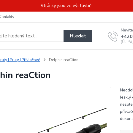
Stránky jsou ve výstavbě.
Kontakty
Nevíte
Hledat
+420
(Út-Pá
ruty | Pruty | Přívlačové
Delphin reaCtion
hin reaCtion
Neodol
lesklý
nesple
přívla
dokonal