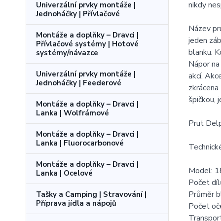
nikdy nes
Univerzální prvky montáže |
Jednoháčky | Přívlačové
Název pru
Montáže a doplňky – Dravci |
jeden záb
Přívlačové systémy | Hotové
blanku. K
systémy/návazce
Nápor na 
Univerzální prvky montáže |
akcí. Akc
Jednoháčky | Feederové
zkrácena 
špičkou, j
Montáže a doplňky – Dravci |
Lanka | Wolfrámové
Prut Delp
Montáže a doplňky – Dravci |
Lanka | Fluorocarbonové
Technick
Montáže a doplňky – Dravci |
Model: 1
Lanka | Ocelové
Počet díl
Průměr bl
Tašky a Camping | Stravování |
Příprava jídla a nápojů
Počet oč
Transport