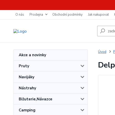
O nás
Prodejna
Obchodní podmínky
Jak nakupovat
Úvod
P
Akce a novinky
Delp
Pruty
Navijáky
Nástrahy
Bižuterie,Návazce
Camping