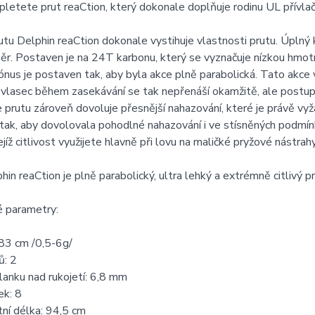
pletete prut reaCtion, který dokonale doplňuje rodinu UL přívla
tu Delphin reaCtion dokonale vystihuje vlastnosti prutu. Úplný
ěr. Postaven je na 24T karbonu, který se vyznačuje nízkou hmot
ónus je postaven tak, aby byla akce plně parabolická. Tato akce v
vlasec během zasekávání se tak nepřenáší okamžitě, ale postupn
e prutu zároveň dovoluje přesnější nahazování, které je právě vyž
tak, aby dovolovala pohodlné nahazování i ve stísněných podmín
ejíž citlivost využijete hlavně při lovu na maličké pryžové nástrahy
hin reaCtion je plně parabolický, ultra lehký a extrémně citlivý pr
é parametry:
83 cm /0,5-6g/
ů: 2
anku nad rukojetí: 6,8 mm
ek: 8
ní délka: 94,5 cm