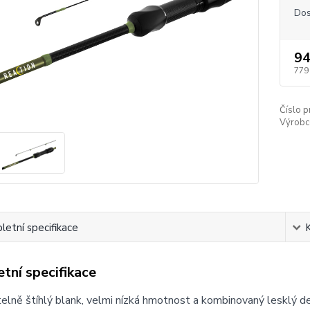
Dos
94
779
Číslo p
Výrobc
etní specifikace
tní specifikace
lně štíhlý blank, velmi nízká hmotnost a kombinovaný lesklý d