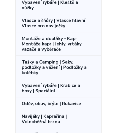
Vybavení rybáře | Kleště a
nůžky
Vlasce a šňůry | Vlasce hlavní |
Vlasce pro navíječky
Montáže a doplňky - Kapr |
Montáže kapr | Jehly, vrtáky,
vazače a vyběrače
Tašky a Camping | Saky,
podložky a vážení | Podložky a
kolébky
Vybavení rybáře | Krabice a
boxy | Speciální
Oděv, obuv, brýle | Rukavice
Navijáky | Kaprařina |
Volnoběžná brzda