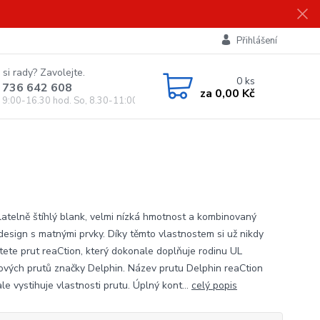
Přihlášení
 si rady? Zavolejte.
0
ks
 736 642 608
za
0,00 Kč
, 9:00-16.30 hod. So, 8.30-11:00 hod.)
atelně štíhlý blank, velmi nízká hmotnost a kombinovaný
 design s matnými prvky. Díky těmto vlastnostem si už nikdy
tete prut reaCtion, který dokonale doplňuje rodinu UL
čových prutů značky Delphin. Název prutu Delphin reaCtion
e vystihuje vlastnosti prutu. Úplný kont...
celý popis