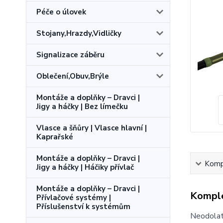
Péče o úlovek
Stojany,Hrazdy,Vidličky
Signalizace záběru
Oblečení,Obuv,Brýle
Montáže a doplňky – Dravci |
Jigy a háčky | Bez límečku
Vlasce a šňůry | Vlasce hlavní |
Kaprařské
Montáže a doplňky – Dravci |
Kompl
Jigy a háčky | Háčiky přívlač
Montáže a doplňky – Dravci |
Komple
Přívlačové systémy |
Příslušenství k systémům
Neodolate