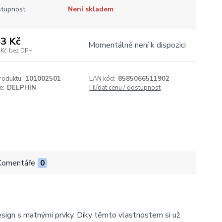
tupnost
Není skladem
3 Kč
Momentálně není k dispozici
 Kč
bez DPH
roduktu:
101002501
EAN kód:
8585066511902
e:
DELPHIN
Hlídat cenu / dostupnost
Komentáře
0
esign s matnými prvky. Díky těmto vlastnostem si už