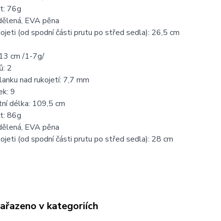
t: 76g
 dělená, EVA pěna
ojeti (od spodní části prutu po střed sedla): 26,5 cm
13 cm /1-7g/
ů: 2
anku nad rukojetí: 7,7 mm
ek: 9
ní délka: 109,5 cm
t: 86g
 dělená, EVA pěna
ojeti (od spodní části prutu po střed sedla): 28 cm
zařazeno v kategoriích