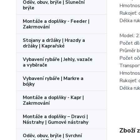
Oděv, obuv, brýle | Sluneční
Hmotnos
brýle
Rukojeť:
Délka ruk
Montáže a doplňky - Feeder |
Zakrmování
Model: 2
Stojany a držáky | Hrazdy a
Počet díl
držáky | Kaprařské
Průměr bl
Počet oč
Vybavení rybáře | Jehly, vazače
a vyběrače
Transport
Hmotnos
Vybavení rybáře | Markre a
Rukojeť:
bójky
Délka ruk
Montáže a doplňky - Kapr |
Zakrmování
Montáže a doplňky – Dravci |
Nástrahy | Gumové nástrahy
Zboží 
Oděv, obuv, brýle | Svrchní