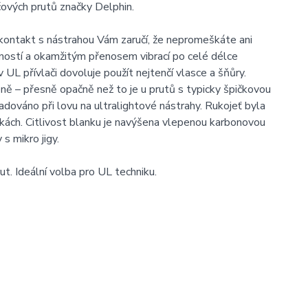
čových prutů značky Delphin.
 kontakt s nástrahou Vám zaručí, že nepromeškáte ani
ností a okamžitým přenosem vibrací po celé délce
 UL přívlači dovoluje použít nejtenčí vlasce a šňůry.
ě – přesně opačně než to je u prutů s typicky špičkovou
adováno při lovu na ultralightové nástrahy. Rukojeť byla
kách. Citlivost blanku je navýšena vlepenou karbonovou
 s mikro jigy.
ut. Ideální volba pro UL techniku.