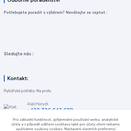
Odborné poradenství
P
otřebujete poradit s výběrem? Neváhejte se zeptat :
Sledujte nás :
Kontakt:
Rybářské potřeby-Na prutu
Aleš Horych
+420 736 642 608
(Út-Pá, 9:00-16.30 hod. So, 8.30-11:00 hod.)
Pro základní funkčnost, zpříjemnění používání webu, analytické
účely a v případě udělení souhlasu také pro účely cílení reklamy
obchod-naprutu@seznam.cz
využíváme soubory cookies. Nastavení vlastních preferencí