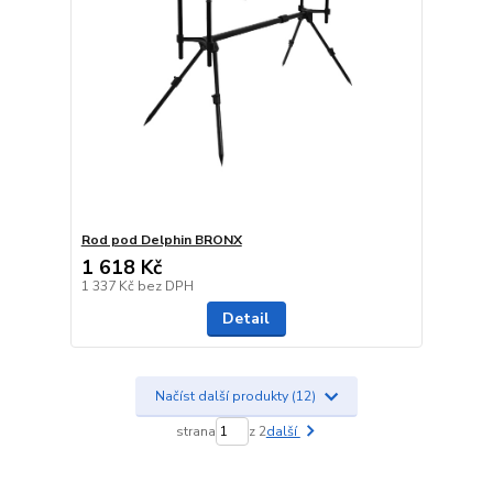
Rod pod Delphin BRONX
1 618 Kč
1 337 Kč
bez DPH
Detail
Načíst další produkty (12)
strana
z 2
další