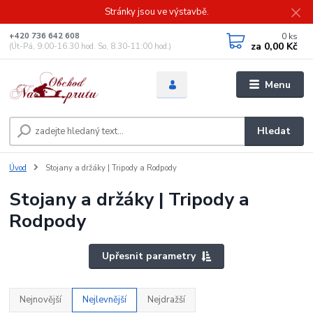
Stránky jsou ve výstavbě.
0
ks
+420 736 642 608
za
0,00 Kč
(Út-Pá, 9:00-16.30 hod. So, 8.30-11:00 hod.)
Menu
Hledat
Úvod
Stojany a držáky | Tripody a Rodpody
Stojany a držáky | Tripody a
Rodpody
Upřesnit parametry
Nejnovější
Nejlevnější
Nejdražší