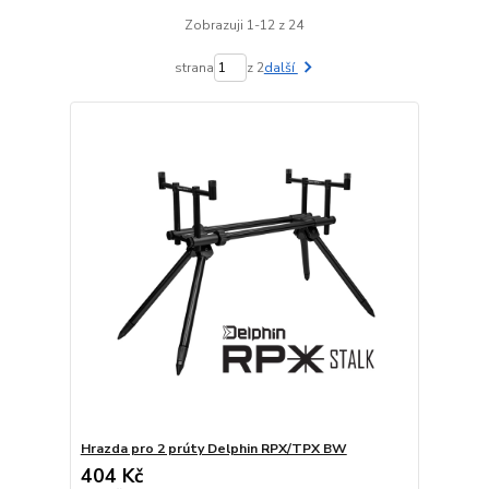
Zobrazuji 1-12 z 24
strana
z 2
další
Hrazda pro 2 prúty Delphin RPX/TPX BW
404 Kč