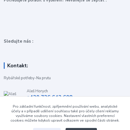
P
otřebujete poradit s výběrem? Neváhejte se zeptat :
Sledujte nás :
Kontakt:
Rybářské potřeby-Na prutu
Aleš Horych
+420 736 642 608
(Út-Pá, 9:00-16.30 hod. So, 8.30-11:00 hod.)
Pro základní funkčnost, zpříjemnění používání webu, analytické
účely a v případě udělení souhlasu také pro účely cílení reklamy
obchod-naprutu@seznam.cz
využíváme soubory cookies. Nastavení vlastních preferencí
cookies můžete kdykoli upravit odkazem ve spodní části stránek.