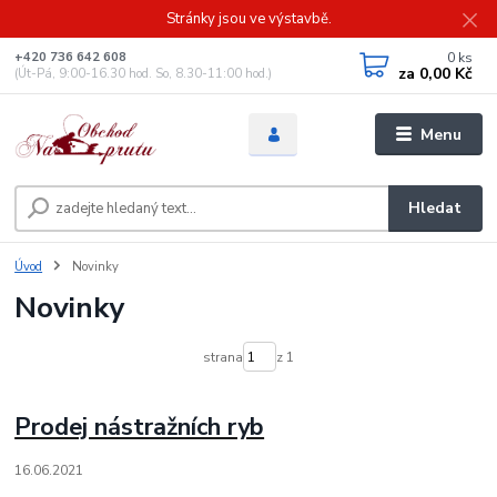
Stránky jsou ve výstavbě.
0
ks
+420 736 642 608
za
0,00 Kč
(Út-Pá, 9:00-16.30 hod. So, 8.30-11:00 hod.)
Menu
Hledat
Úvod
Novinky
Novinky
strana
z 1
Prodej nástražních ryb
16.06.2021