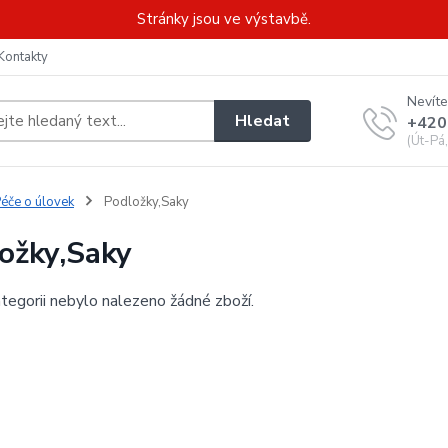
Stránky jsou ve výstavbě.
Kontakty
Nevíte
Hledat
+420
(Út-Pá
éče o úlovek
Podložky,Saky
ožky,Saky
tegorii nebylo nalezeno žádné zboží.