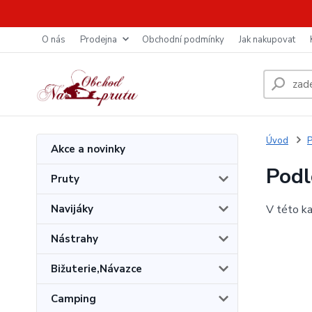
O nás
Prodejna
Obchodní podmínky
Jak nakupovat
Úvod
P
Akce a novinky
Podl
Pruty
Navijáky
V této ka
Nástrahy
Bižuterie,Návazce
Camping