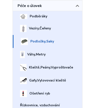
Péče o úlovek
Podběráky
Vezíry,Čeřeny
Podložky,Saky
Váhy,Metry
Kleště,Peány,Vyprošťovače
Gafy,Vylovovací kleště
Ošetření ryb
Řízkovnice, vzduchování