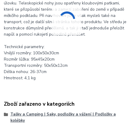
úlovku. Teleskopické nohy jsou opatřeny kloubovými patkami,
které se přizpůsobí terénu a zamezí zaboření do země v případě
měkčího podkladu. Při navrhování jsme však mysleli také na
transport, což je další silná stránka tohoto produktu. Ve středu je
konstrukce důmyslně předělená, a tak ji stačí jednoduše přeložit
napůl a pomocí rukojetí pohodlně přenášet.
Technické parametry:
Vnější rozměry: 100x50x30cm
Rozměr lůžka: 95x45x20cm
Transportní rozměry: 50x50x12cm
Délka nohou: 26-37cm
Hmotnost: 4,1 kg
Zboží zařazeno v kategoriích
Tašky a Camping | Saky, podložky a vážení | Podložky a
kolébky