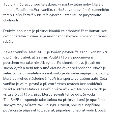
Tou první úpravou jsou teleskopicky nastavitelné nohy, které v
tomto případě umožňují vaničku rozložit i v nerovném či kamenitém
terénu, díky čemuž bude mít výbornou stabilitu za jakýchkoliv
okolností.
Druhým bonusem je překrytí kloubů ve středové části konstrukce,
což podstatně minimalizuje možnost poškození úlovku či poranění
rybáře.
Základ vaničky TeleSAFE+ je tvořen pevnou železnou konstrukcí
o průměru trubek až 22 mm. Použitá látka s pogumovaným
povrchem má také několik výhod. Po ukončení lovu ji stačí do
sucha vytřít a není tak nutné dlouho čekat než vyschne. Navíc je
velmi lehce omyvatelná a neabsorbuje do sebe nepříjemné pachy,
které se mohou následně šířit při transportu ve vašem autě. Celá
vanička je velmi pevná a při extrémních testech bez problémů
zvládla udržet statické závaží o váze až 75kg! Na obou krajích je
všitá síťková látka, přes kterou zevnitř lehce odteče voda.
TeleSAFE+ disponuje také látkou na překrytí, která je opatřena
suchými zipy. Můžete tak v ní rybu uzavřít, pokud si například
potřebujete připravit fotoaparát, případně jít nabrat vodu k polití