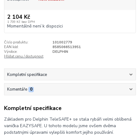
2 104 Kč
1 739 Kč
bez DPH
Momentálně není k dispozici
Číslo produktu:
101002779
EAN kód:
8585066513951
Výrobce:
DELPHIN
Hlídat cenu / dostupnost
Kompletní specifikace
Komentáře
0
Kompletní specifikace
Základem pro Delphin TeleSAFE+ se stala rybáři velmi oblíbená
vanička EAZYSAFE. U tohoto modelu jsme ovšem dvěma
podstatnými úpravami vylepšili komfort jejího používání.