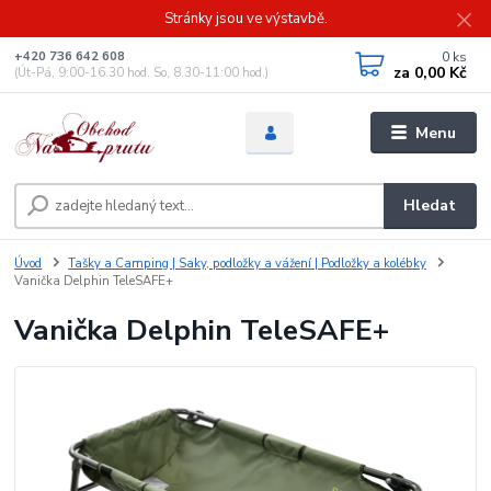
Stránky jsou ve výstavbě.
0
ks
+420 736 642 608
za
0,00 Kč
(Út-Pá, 9:00-16.30 hod. So, 8.30-11:00 hod.)
Menu
Hledat
Úvod
Tašky a Camping | Saky, podložky a vážení | Podložky a kolébky
Vanička Delphin TeleSAFE+
Vanička Delphin TeleSAFE+