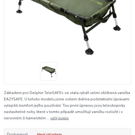
Základem pro Delphin TeleSAFE+ se stala rybáři velmi oblíbená vanička
EAZYSAFE. U tohoto modelu jsme ovšem dvěma podstatnými úpravami
vylepšili komfort jejího používání. Tou první úpravou jsou teleskopicky
nastavitelné nohy, které v tomto případě umožňují vaničku rozložit i v
nerovném či kamenitém ...
celý popis
Dostupnost
Není skladem