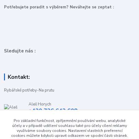
P
otřebujete poradit s výběrem? Neváhejte se zeptat :
Sledujte nás :
Kontakt:
Rybářské potřeby-Na prutu
Aleš Horych
+420 736 642 608
(Út-Pá, 9:00-16.30 hod. So, 8.30-11:00 hod.)
Pro základní funkčnost, zpříjemnění používání webu, analytické
účely a v případě udělení souhlasu také pro účely cílení reklamy
obchod-naprutu@seznam.cz
využíváme soubory cookies. Nastavení vlastních preferencí
cookies můžete kdykoli upravit odkazem ve spodní části stránek.