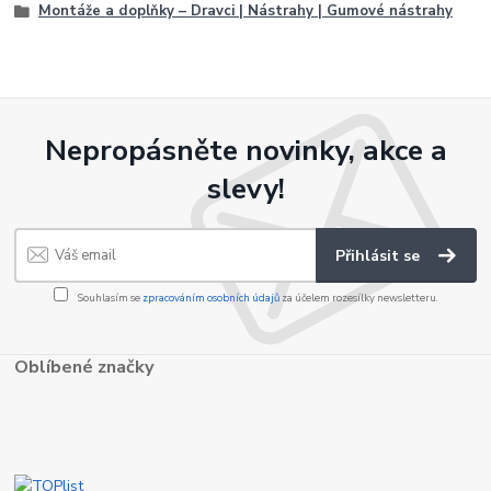
Montáže a doplňky – Dravci | Nástrahy | Gumové nástrahy
Nepropásněte novinky, akce a
slevy!
Přihlásit se
Souhlasím se
zpracováním osobních údajů
za účelem rozesílky newsletteru.
Oblíbené značky