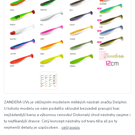
ZANDERA UVs je stěžejním modelem měkkých nástrah značky Delphin.
U tohoto modelu se nám podařilo skloubit bezvadně pracující tvar,
nejžádanější barvy a výbornou cenovku! Dokonalý chod nástrahy zaujme i
ty nejfikanější dravce. Celý koncept nástrahy od tvaru těla až po ty
nejmenší detaily je uzpůsoben...
celý popis