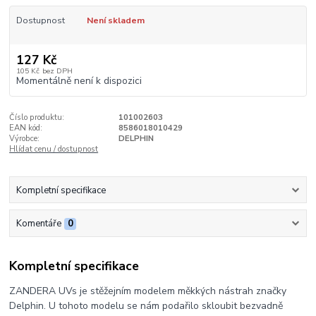
Dostupnost
Není skladem
127 Kč
105 Kč
bez DPH
Momentálně není k dispozici
Číslo produktu:
101002603
EAN kód:
8586018010429
Výrobce:
DELPHIN
Hlídat cenu / dostupnost
Kompletní specifikace
Komentáře
0
Kompletní specifikace
ZANDERA UVs je stěžejním modelem měkkých nástrah značky
Delphin. U tohoto modelu se nám podařilo skloubit bezvadně