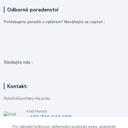
Odborné poradenství
P
otřebujete poradit s výběrem? Neváhejte se zeptat :
Sledujte nás :
Kontakt:
Rybářské potřeby-Na prutu
Aleš Horych
+420 736 642 608
(Út-Pá, 9:00-16.30 hod. So, 8.30-11:00 hod.)
Pro základní funkčnost, zpříjemnění používání webu, analytické