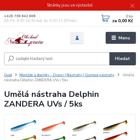
Stránky jsou ve výstavbě.
0
ks
+420 736 642 608
za
0,00 Kč
(Út-Pá, 9:00-16.30 hod. So, 8.30-11:00 hod.)
Menu
Hledat
Úvod
Montáže a doplňky – Dravci | Nástrahy | Gumové nástrahy
Umělá
nástraha Delphin ZANDERA UVs / 5ks
Umělá nástraha Delphin
ZANDERA UVs / 5ks