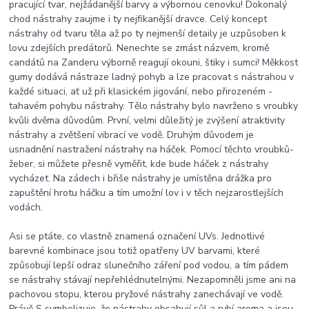
pracující tvar, nejžádanější barvy a výbornou cenovku! Dokonalý
chod nástrahy zaujme i ty nejfikanější dravce. Celý koncept
nástrahy od tvaru těla až po ty nejmenší detaily je uzpůsoben k
lovu zdejších predátorů. Nenechte se zmást názvem, kromě
candátů na Zanderu výborně reagují okouni, štiky i sumci! Měkkost
gumy dodává nástraze ladný pohyb a lze pracovat s nástrahou v
každé situaci, ať už při klasickém jigování, nebo přirozeném -
tahavém pohybu nástrahy. Tělo nástrahy bylo navrženo s vroubky
kvůli dvěma důvodům. První, velmi důležitý je zvýšení atraktivity
nástrahy a zvětšení vibrací ve vodě. Druhým důvodem je
usnadnění nastražení nástrahy na háček. Pomocí těchto vroubků-
žeber, si můžete přesně vyměřit, kde bude háček z nástrahy
vycházet. Na zádech i břiše nástrahy je umístěna drážka pro
zapuštění hrotu háčku a tím umožní lov i v těch nejzarostlejších
vodách.
Asi se ptáte, co vlastně znamená označení UVs. Jednotlivé
barevné kombinace jsou totiž opatřeny UV barvami, které
způsobují lepší odraz slunečního záření pod vodou, a tím pádem
se nástrahy stávají nepřehlédnutelnými. Nezapomněli jsme ani na
pachovou stopu, kterou pryžové nástrahy zanechávají ve vodě.
Právě S symbolizuje, že nástrahy obsahují sůl a rybí aroma a jsou