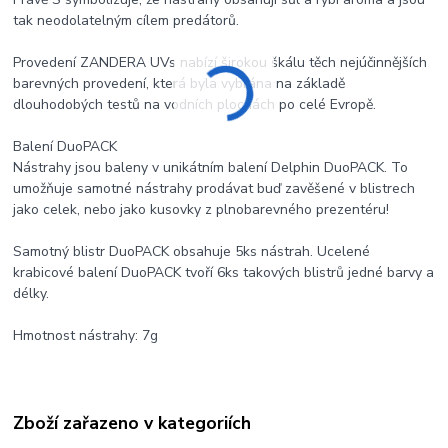
tak neodolatelným cílem predátorů.
Provedení ZANDERA UVs nabízí širokou škálu těch nejúčinnějších
barevných provedení, která byla vybrána na základě
dlouhodobých testů na vodních plochách po celé Evropě.
Balení DuoPACK
Nástrahy jsou baleny v unikátním balení Delphin DuoPACK. To
umožňuje samotné nástrahy prodávat buď zavěšené v blistrech
jako celek, nebo jako kusovky z plnobarevného prezentéru!
Samotný blistr DuoPACK obsahuje 5ks nástrah. Ucelené
krabicové balení DuoPACK tvoří 6ks takových blistrů jedné barvy a
délky.
Hmotnost nástrahy: 7g
Zboží zařazeno v kategoriích