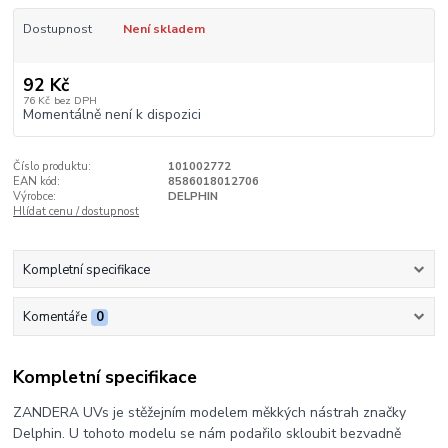
Dostupnost
Není skladem
92 Kč
76 Kč
bez DPH
Momentálně není k dispozici
Číslo produktu:
101002772
EAN kód:
8586018012706
Výrobce:
DELPHIN
Hlídat cenu / dostupnost
Kompletní specifikace
Komentáře
0
Kompletní specifikace
ZANDERA UVs je stěžejním modelem měkkých nástrah značky
Delphin. U tohoto modelu se nám podařilo skloubit bezvadně