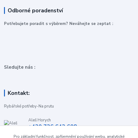
Odborné poradenství
P
otřebujete poradit s výběrem? Neváhejte se zeptat :
Sledujte nás :
Kontakt:
Rybářské potřeby-Na prutu
Aleš Horych
+420 736 642 608
(Út-Pá, 9:00-16.30 hod. So, 8.30-11:00 hod.)
Pro základní funkčnost, zpříjemnění používání webu, analytické