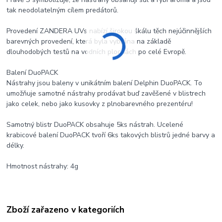
tak neodolatelným cílem predátorů.
Provedení ZANDERA UVs nabízí širokou škálu těch nejúčinnějších
barevných provedení, která byla vybrána na základě
dlouhodobých testů na vodních plochách po celé Evropě.
Balení DuoPACK
Nástrahy jsou baleny v unikátním balení Delphin DuoPACK. To
umožňuje samotné nástrahy prodávat buď zavěšené v blistrech
jako celek, nebo jako kusovky z plnobarevného prezentéru!
Samotný blistr DuoPACK obsahuje 5ks nástrah. Ucelené
krabicové balení DuoPACK tvoří 6ks takových blistrů jedné barvy a
délky.
Hmotnost nástrahy: 4g
Zboží zařazeno v kategoriích