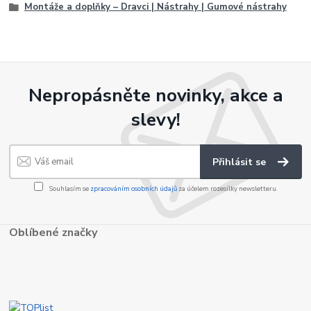
Montáže a doplňky – Dravci | Nástrahy | Gumové nástrahy
Nepropásněte novinky, akce a
slevy!
Přihlásit se
Souhlasím se
zpracováním osobních údajů
za účelem rozesílky newsletteru.
Oblíbené značky