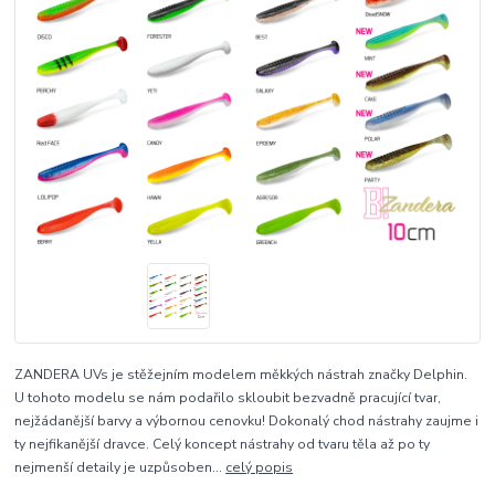
ZANDERA UVs je stěžejním modelem měkkých nástrah značky Delphin.
U tohoto modelu se nám podařilo skloubit bezvadně pracující tvar,
nejžádanější barvy a výbornou cenovku! Dokonalý chod nástrahy zaujme i
ty nejfikanější dravce. Celý koncept nástrahy od tvaru těla až po ty
nejmenší detaily je uzpůsoben...
celý popis