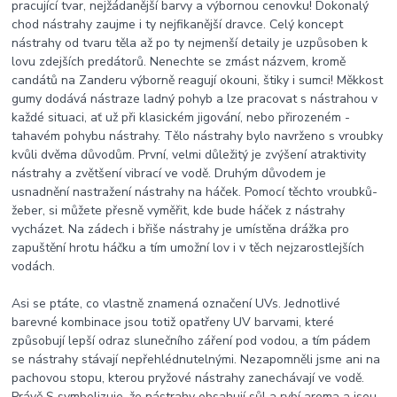
pracující tvar, nejžádanější barvy a výbornou cenovku! Dokonalý
chod nástrahy zaujme i ty nejfikanější dravce. Celý koncept
nástrahy od tvaru těla až po ty nejmenší detaily je uzpůsoben k
lovu zdejších predátorů. Nenechte se zmást názvem, kromě
candátů na Zanderu výborně reagují okouni, štiky i sumci! Měkkost
gumy dodává nástraze ladný pohyb a lze pracovat s nástrahou v
každé situaci, ať už při klasickém jigování, nebo přirozeném -
tahavém pohybu nástrahy. Tělo nástrahy bylo navrženo s vroubky
kvůli dvěma důvodům. První, velmi důležitý je zvýšení atraktivity
nástrahy a zvětšení vibrací ve vodě. Druhým důvodem je
usnadnění nastražení nástrahy na háček. Pomocí těchto vroubků-
žeber, si můžete přesně vyměřit, kde bude háček z nástrahy
vycházet. Na zádech i břiše nástrahy je umístěna drážka pro
zapuštění hrotu háčku a tím umožní lov i v těch nejzarostlejších
vodách.
Asi se ptáte, co vlastně znamená označení UVs. Jednotlivé
barevné kombinace jsou totiž opatřeny UV barvami, které
způsobují lepší odraz slunečního záření pod vodou, a tím pádem
se nástrahy stávají nepřehlédnutelnými. Nezapomněli jsme ani na
pachovou stopu, kterou pryžové nástrahy zanechávají ve vodě.
Právě S symbolizuje, že nástrahy obsahují sůl a rybí aroma a jsou