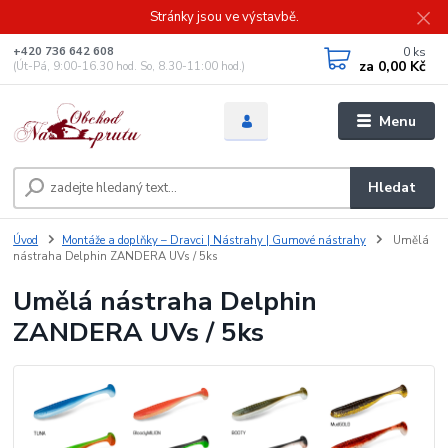
Stránky jsou ve výstavbě.
0
ks
+420 736 642 608
za
0,00 Kč
(Út-Pá, 9:00-16.30 hod. So, 8.30-11:00 hod.)
Menu
Hledat
Úvod
Montáže a doplňky – Dravci | Nástrahy | Gumové nástrahy
Umělá
nástraha Delphin ZANDERA UVs / 5ks
Umělá nástraha Delphin
ZANDERA UVs / 5ks