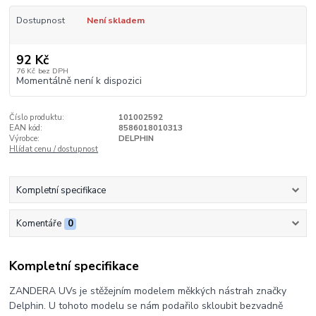
Dostupnost
Není skladem
92 Kč
76 Kč
bez DPH
Momentálně není k dispozici
Číslo produktu:
101002592
EAN kód:
8586018010313
Výrobce:
DELPHIN
Hlídat cenu / dostupnost
Kompletní specifikace
Komentáře
0
Kompletní specifikace
ZANDERA UVs je stěžejním modelem měkkých nástrah značky
Delphin. U tohoto modelu se nám podařilo skloubit bezvadně