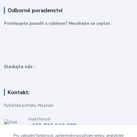
Odborné poradenství
P
otřebujete poradit s výběrem? Neváhejte se zeptat :
Sledujte nás :
Kontakt:
Rybářské potřeby-Na prutu
Aleš Horych
+420 736 642 608
(Út-Pá, 9:00-16.30 hod. So, 8.30-11:00 hod.)
Pro základní funkčnost, zpříjemnění používání webu, analytické