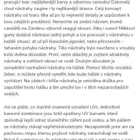
pracující tvar, nejžádanější barvy a výbornou cenovku! Dokonalý
chod nástrahy zaujme i ty nejfikanější dravce. Celý koncept
nástrahy od tvaru těla až po ty nejmenší detaily je uzpůsoben k
lovu zdejších predátorů. Nenechte se zmást názvem, kromě
candátů na Zanderu výborně reagují okouni, štiky i sumci! Měkkost
gumy dodává nástraze ladný pohyb a lze pracovat s nástrahou v
každé situaci, ať už při klasickém jigování, nebo přirozeném -
tahavém pohybu nástrahy. Tělo nástrahy bylo navrženo s vroubky
kvůli dvěma důvodům. První, velmi důležitý je zvýšení atraktivity
nástrahy a zvětšení vibrací ve vodě. Druhým důvodem je
usnadnění nastražení nástrahy na háček. Pomocí těchto vroubků-
žeber, si můžete přesně vyměřit, kde bude háček z nástrahy
vycházet. Na zádech i břiše nástrahy je umístěna drážka pro
zapuštění hrotu háčku a tím umožní lov i v těch nejzarostlejších
vodách.
Asi se ptáte, co vlastně znamená označení UVs. Jednotlivé
barevné kombinace jsou totiž opatřeny UV barvami, které
způsobují lepší odraz slunečního záření pod vodou, a tím pádem
se nástrahy stávají nepřehlédnutelnými. Nezapomněli jsme ani na
pachovou stopu, kterou pryžové nástrahy zanechávají ve vodě.
Právě S symbolizuje, že nástrahy obsahují sůl a rybí aroma a jsou