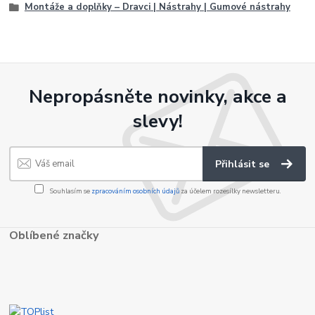
Montáže a doplňky – Dravci | Nástrahy | Gumové nástrahy
Nepropásněte novinky, akce a
slevy!
Přihlásit se
Souhlasím se
zpracováním osobních údajů
za účelem rozesílky newsletteru.
Oblíbené značky