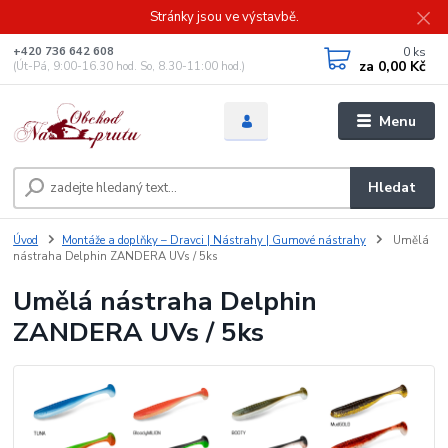
Stránky jsou ve výstavbě.
0
ks
+420 736 642 608
za
0,00 Kč
(Út-Pá, 9:00-16.30 hod. So, 8.30-11:00 hod.)
Menu
Hledat
Úvod
Montáže a doplňky – Dravci | Nástrahy | Gumové nástrahy
Umělá
nástraha Delphin ZANDERA UVs / 5ks
Umělá nástraha Delphin
ZANDERA UVs / 5ks