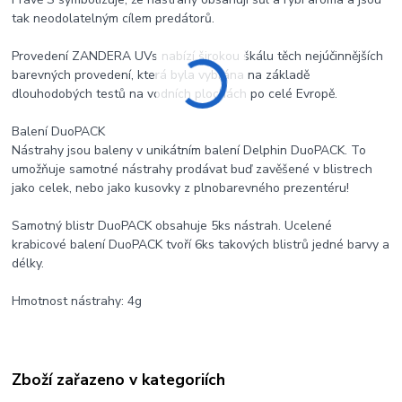
tak neodolatelným cílem predátorů.
Provedení ZANDERA UVs nabízí širokou škálu těch nejúčinnějších
barevných provedení, která byla vybrána na základě
dlouhodobých testů na vodních plochách po celé Evropě.
Balení DuoPACK
Nástrahy jsou baleny v unikátním balení Delphin DuoPACK. To
umožňuje samotné nástrahy prodávat buď zavěšené v blistrech
jako celek, nebo jako kusovky z plnobarevného prezentéru!
Samotný blistr DuoPACK obsahuje 5ks nástrah. Ucelené
krabicové balení DuoPACK tvoří 6ks takových blistrů jedné barvy a
délky.
Hmotnost nástrahy: 4g
Zboží zařazeno v kategoriích