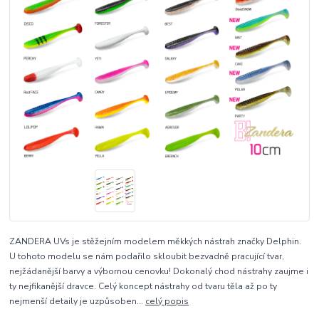
ZANDERA UVs je stěžejním modelem měkkých nástrah značky Delphin.
U tohoto modelu se nám podařilo skloubit bezvadně pracující tvar,
nejžádanější barvy a výbornou cenovku! Dokonalý chod nástrahy zaujme i
ty nejfikanější dravce. Celý koncept nástrahy od tvaru těla až po ty
nejmenší detaily je uzpůsoben...
celý popis