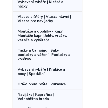
Vybavení rybáře | Kleště a
nůžky
Vlasce a šňůry | Vlasce hlavní |
Vlasce pro navíječky
Montáže a doplňky - Kapr |
Montáže kapr | Jehly, vrtáky,
vazače a vyběrače
Tašky a Camping | Saky,
podložky a vážení | Podložky a
kolébky
Vybavení rybáře | Krabice a
boxy | Speciální
Oděv, obuv, brýle | Rukavice
Navijáky | Kaprařina |
Volnoběžná brzda