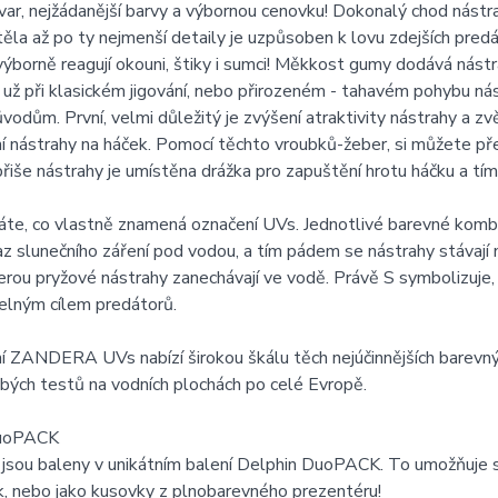
 tvar, nejžádanější barvy a výbornou cenovku! Dokonalý chod nástr
těla až po ty nejmenší detaily je uzpůsoben k lovu zdejších pr
ýborně reagují okouni, štiky i sumci! Měkkost gumy dodává nást
ať už při klasickém jigování, nebo přirozeném - tahavém pohybu ná
odům. První, velmi důležitý je zvýšení atraktivity nástrahy a z
í nástrahy na háček. Pomocí těchto vroubků-žeber, si můžete př
břiše nástrahy je umístěna drážka pro zapuštění hrotu háčku a tím 
áte, co vlastně znamená označení UVs. Jednotlivé barevné kombi
az slunečního záření pod vodou, a tím pádem se nástrahy stávaj
erou pryžové nástrahy zanechávají ve vodě. Právě S symbolizuje, ž
elným cílem predátorů.
 ZANDERA UVs nabízí širokou škálu těch nejúčinnějších barevný
ých testů na vodních plochách po celé Evropě.
DuoPACK
 jsou baleny v unikátním balení Delphin DuoPACK. To umožňuje 
k, nebo jako kusovky z plnobarevného prezentéru!