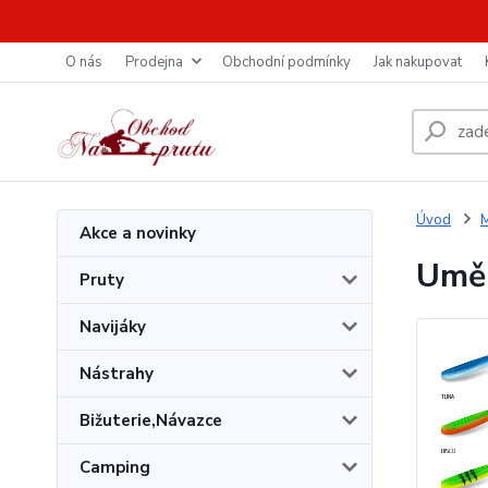
O nás
Prodejna
Obchodní podmínky
Jak nakupovat
Úvod
M
Akce a novinky
Uměl
Pruty
Navijáky
Nástrahy
Bižuterie,Návazce
Camping