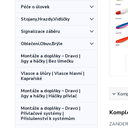
Péče o úlovek
Stojany,Hrazdy,Vidličky
Signalizace záběru
Oblečení,Obuv,Brýle
Montáže a doplňky – Dravci |
Jigy a háčky | Bez límečku
Vlasce a šňůry | Vlasce hlavní |
Kaprařské
Montáže a doplňky – Dravci |
Kompl
Jigy a háčky | Háčiky přívlač
Montáže a doplňky – Dravci |
Komple
Přívlačové systémy |
Příslušenství k systémům
ZANDERA 