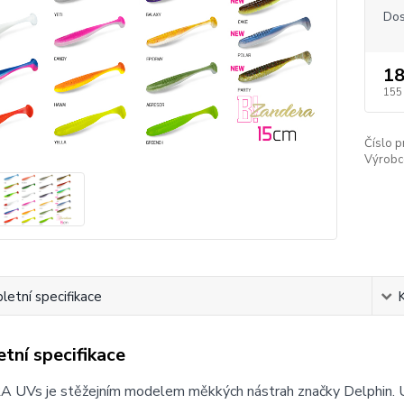
Dos
18
155
Číslo p
Výrobc
etní specifikace
tní specifikace
UVs je stěžejním modelem měkkých nástrah značky Delphin. U