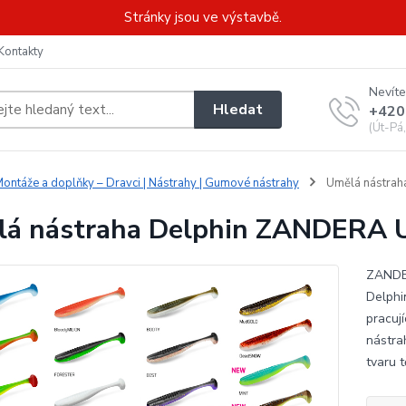
Stránky jsou ve výstavbě.
Kontakty
Nevíte
Hledat
+420
(Út-Pá
ontáže a doplňky – Dravci | Nástrahy | Gumové nástrahy
Umělá nástrah
á nástraha Delphin ZANDERA U
ZANDER
Delphi
pracuj
nástra
tvaru t