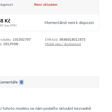
tupnost
Není skladem
8 Kč
Momentálně není k dispozici
 Kč
bez DPH
roduktu:
101002797
EAN kód:
8586018012973
e:
DELPHIN
Hlídat cenu / dostupnost
Komentáře
0
 tohoto modelu se nám podařilo skloubit bezvadně