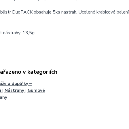
blistr DuoPACK obsahuje 5ks nástrah. Ucelené krabicové balení
 nástrahy: 13,5g
zařazeno v kategoriích
že a doplňky –
i | Nástrahy | Gumové
rahy