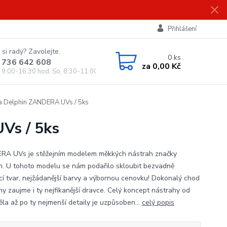
Přihlášení
 si rady? Zavolejte.
0
ks
 736 642 608
za
0,00 Kč
, 9:00-16.30 hod. So, 8.30-11:00 hod.)
a Delphin ZANDERA UVs / 5ks
Vs / 5ks
A UVs je stěžejním modelem měkkých nástrah značky
n. U tohoto modelu se nám podařilo skloubit bezvadně
ící tvar, nejžádanější barvy a výbornou cenovku! Dokonalý chod
hy zaujme i ty nejfikanější dravce. Celý koncept nástrahy od
ěla až po ty nejmenší detaily je uzpůsoben...
celý popis