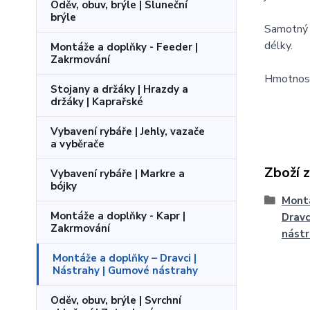
Oděv, obuv, brýle | Sluneční
brýle
Samotný 
délky.
Montáže a doplňky - Feeder |
Zakrmování
Hmotnost
Stojany a držáky | Hrazdy a
držáky | Kaprařské
Vybavení rybáře | Jehly, vazače
a vyběrače
Zboží 
Vybavení rybáře | Markre a
bójky
Montá
Montáže a doplňky - Kapr |
Dravc
Zakrmování
nást
Montáže a doplňky – Dravci |
Nástrahy | Gumové nástrahy
Oděv, obuv, brýle | Svrchní