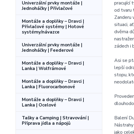
pracující
Univerzální prvky montáže |
Jednoháčky | Přívlačové
od tvaru 
Zanderu v
Montáže a doplňky – Dravci |
situaci, 
Přívlačové systémy | Hotové
dvěma dův
systémy/návazce
nastražen
Univerzální prvky montáže |
zádech i 
Jednoháčky | Feederové
Asi se pt
Montáže a doplňky – Dravci |
lepší odr
Lanka | Wolfrámové
stopu, kt
Montáže a doplňky – Dravci |
neodolat
Lanka | Fluorocarbonové
Provedení
Montáže a doplňky – Dravci |
dlouhodob
Lanka | Ocelové
Balení 
Tašky a Camping | Stravování |
Příprava jídla a nápojů
Nástrahy
jako cele