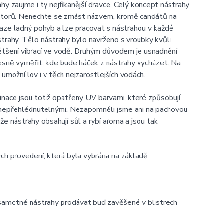
ahy zaujme i ty nejfikanější dravce. Celý koncept nástrahy
edátorů. Nenechte se zmást názvem, kromě candátů na
raze ladný pohyb a lze pracovat s nástrahou v každé
strahy. Tělo nástrahy bylo navrženo s vroubky kvůli
většení vibrací ve vodě. Druhým důvodem je usnadnění
esně vyměřit, kde bude háček z nástrahy vycházet. Na
umožní lov i v těch nejzarostlejších vodách.
nace jsou totiž opatřeny UV barvami, které způsobují
í nepřehlédnutelnými. Nezapomněli jsme ani na pachovou
e nástrahy obsahují sůl a rybí aroma a jsou tak
ch provedení, která byla vybrána na základě
samotné nástrahy prodávat buď zavěšené v blistrech