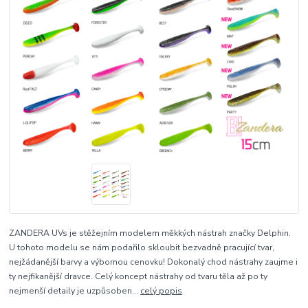
ZANDERA UVs je stěžejním modelem měkkých nástrah značky Delphin.
U tohoto modelu se nám podařilo skloubit bezvadně pracující tvar,
nejžádanější barvy a výbornou cenovku! Dokonalý chod nástrahy zaujme i
ty nejfikanější dravce. Celý koncept nástrahy od tvaru těla až po ty
nejmenší detaily je uzpůsoben...
celý popis