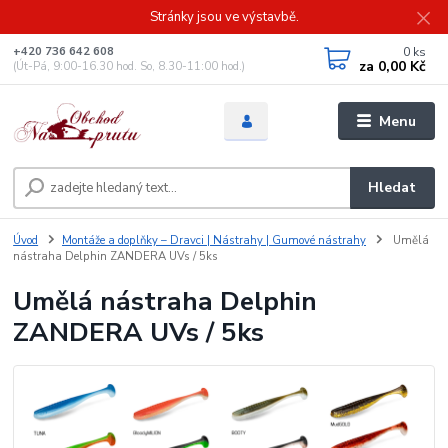
Stránky jsou ve výstavbě.
0
ks
+420 736 642 608
za
0,00 Kč
(Út-Pá, 9:00-16.30 hod. So, 8.30-11:00 hod.)
Menu
Hledat
Úvod
Montáže a doplňky – Dravci | Nástrahy | Gumové nástrahy
Umělá
nástraha Delphin ZANDERA UVs / 5ks
Umělá nástraha Delphin
ZANDERA UVs / 5ks