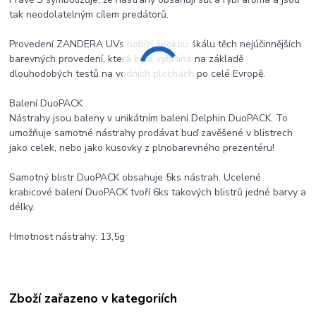
tak neodolatelným cílem predátorů.
Provedení ZANDERA UVs nabízí širokou škálu těch nejúčinnějších
barevných provedení, která byla vybrána na základě
dlouhodobých testů na vodních plochách po celé Evropě.
Balení DuoPACK
Nástrahy jsou baleny v unikátním balení Delphin DuoPACK. To
umožňuje samotné nástrahy prodávat buď zavěšené v blistrech
jako celek, nebo jako kusovky z plnobarevného prezentéru!
Samotný blistr DuoPACK obsahuje 5ks nástrah. Ucelené
krabicové balení DuoPACK tvoří 6ks takových blistrů jedné barvy a
délky.
Hmotnost nástrahy: 13,5g
Zboží zařazeno v kategoriích