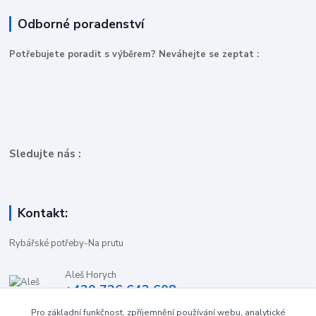
Odborné poradenství
P
otřebujete poradit s výběrem? Neváhejte se zeptat :
Sledujte nás :
Kontakt:
Rybářské potřeby-Na prutu
Aleš Horych
+420 736 642 608
(Út-Pá, 9:00-16.30 hod. So, 8.30-11:00 hod.)
Pro základní funkčnost, zpříjemnění používání webu, analytické