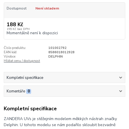
Dostupnost
Není skladem
188 Kč
155 Kč
bez DPH
Momentálně není k dispozici
Číslo produktu:
101002792
EAN kód:
8586018012928
Výrobce:
DELPHIN
Hlídat cenu / dostupnost
Kompletní specifikace
Komentáře
0
Kompletní specifikace
ZANDERA UVs je stěžejním modelem měkkých nástrah značky
Delphin. U tohoto modelu se nám podařilo skloubit bezvadně