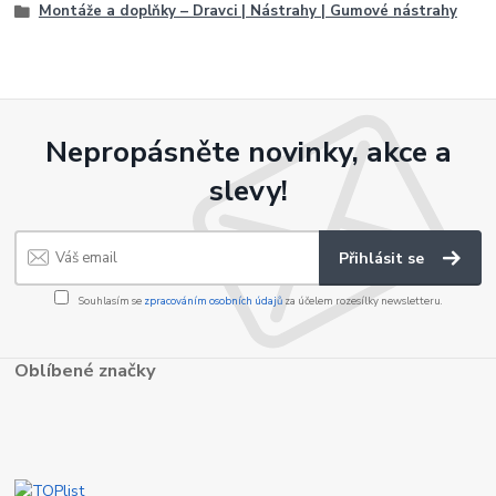
Montáže a doplňky – Dravci | Nástrahy | Gumové nástrahy
Nepropásněte novinky, akce a
slevy!
Přihlásit se
Souhlasím se
zpracováním osobních údajů
za účelem rozesílky newsletteru.
Oblíbené značky