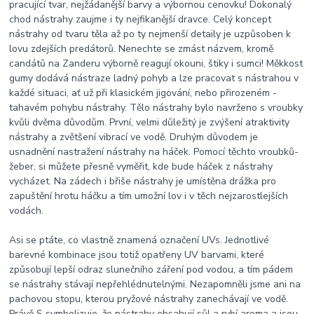
pracující tvar, nejžádanější barvy a výbornou cenovku! Dokonalý
chod nástrahy zaujme i ty nejfikanější dravce. Celý koncept
nástrahy od tvaru těla až po ty nejmenší detaily je uzpůsoben k
lovu zdejších predátorů. Nenechte se zmást názvem, kromě
candátů na Zanderu výborně reagují okouni, štiky i sumci! Měkkost
gumy dodává nástraze ladný pohyb a lze pracovat s nástrahou v
každé situaci, ať už při klasickém jigování, nebo přirozeném -
tahavém pohybu nástrahy. Tělo nástrahy bylo navrženo s vroubky
kvůli dvěma důvodům. První, velmi důležitý je zvýšení atraktivity
nástrahy a zvětšení vibrací ve vodě. Druhým důvodem je
usnadnění nastražení nástrahy na háček. Pomocí těchto vroubků-
žeber, si můžete přesně vyměřit, kde bude háček z nástrahy
vycházet. Na zádech i břiše nástrahy je umístěna drážka pro
zapuštění hrotu háčku a tím umožní lov i v těch nejzarostlejších
vodách.
Asi se ptáte, co vlastně znamená označení UVs. Jednotlivé
barevné kombinace jsou totiž opatřeny UV barvami, které
způsobují lepší odraz slunečního záření pod vodou, a tím pádem
se nástrahy stávají nepřehlédnutelnými. Nezapomněli jsme ani na
pachovou stopu, kterou pryžové nástrahy zanechávají ve vodě.
Právě S symbolizuje, že nástrahy obsahují sůl a rybí aroma a jsou