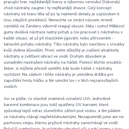
pracující tvar, nejžádanější barvy a výbornou cenovku! Dokonalý
chod nástrahy zaujme i ty nejfikanější dravce. Celý koncept
nástrahy od tvaru těla až po ty nejmenší detaily je uzpůsoben k
lovu zdejších predátorů. Nenechte se zmást názvem, kromě
candátů na Zanderu výborně reagují okouni, štiky i sumci! Měkkost
gumy dodává nástraze ladný pohyb a lze pracovat s nástrahou v
každé situaci, ať už při klasickém jigování, nebo přirozeném -
tahavém pohybu nástrahy. Tělo nástrahy bylo navrženo s vroubky
kvůli dvěma důvodům. První, velmi důležitý je zvýšení atraktivity
nástrahy a zvětšení vibrací ve vodě. Druhým důvodem je
usnadnění nastražení nástrahy na háček. Pomocí těchto vroubků-
žeber, si můžete přesně vyměřit, kde bude háček z nástrahy
vycházet. Na zádech i břiše nástrahy je umístěna drážka pro
zapuštění hrotu háčku a tím umožní lov i v těch nejzarostlejších
vodách.
Asi se ptáte, co vlastně znamená označení UVs. Jednotlivé
barevné kombinace jsou totiž opatřeny UV barvami, které
způsobují lepší odraz slunečního záření pod vodou, a tím pádem
se nástrahy stávají nepřehlédnutelnými. Nezapomněli jsme ani na
pachovou stopu, kterou pryžové nástrahy zanechávají ve vodě.
Právě S symbolizuje, že nástrahy obsahují sůl a rybí aroma a jsou