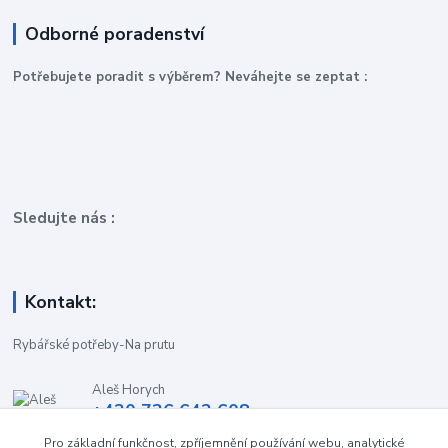
Odborné poradenství
P
otřebujete poradit s výběrem? Neváhejte se zeptat :
Sledujte nás :
Kontakt:
Rybářské potřeby-Na prutu
Aleš Horych
+420 736 642 608
(Út-Pá, 9:00-16.30 hod. So, 8.30-11:00 hod.)
Pro základní funkčnost, zpříjemnění používání webu, analytické