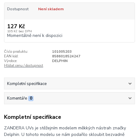
Dostupnost
Není skladem
127 Kč
105 Kč
bez DPH
Momentálně není k dispozici
Číslo produktu:
101005203
EAN kód:
8586018524247
Výrobce:
DELPHIN
Hlídat cenu / dostupnost
Kompletní specifikace
Komentáře
0
Kompletní specifikace
ZANDERA UVs je stěžejním modelem měkkých nástrah značky
Delphin. U tohoto modelu se nám podařilo skloubit bezvadně