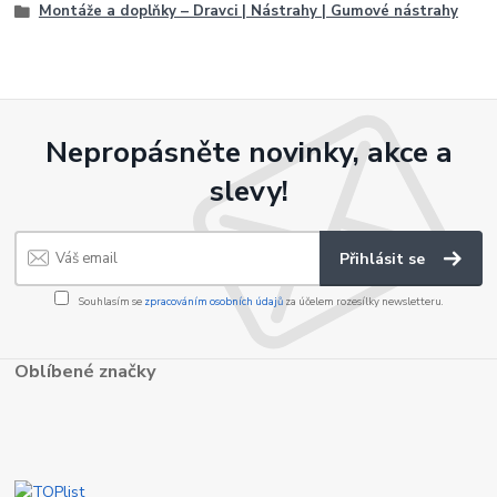
Montáže a doplňky – Dravci | Nástrahy | Gumové nástrahy
Nepropásněte novinky, akce a
slevy!
Přihlásit se
Souhlasím se
zpracováním osobních údajů
za účelem rozesílky newsletteru.
Oblíbené značky