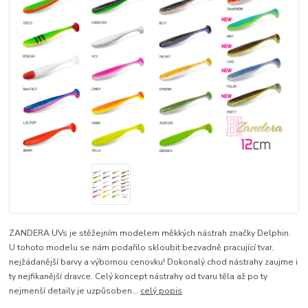
ZANDERA UVs je stěžejním modelem měkkých nástrah značky Delphin.
U tohoto modelu se nám podařilo skloubit bezvadně pracující tvar,
nejžádanější barvy a výbornou cenovku! Dokonalý chod nástrahy zaujme i
ty nejfikanější dravce. Celý koncept nástrahy od tvaru těla až po ty
nejmenší detaily je uzpůsoben...
celý popis