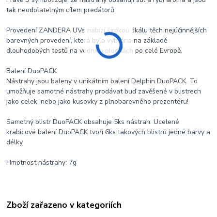
tak neodolatelným cílem predátorů.
Provedení ZANDERA UVs nabízí širokou škálu těch nejúčinnějších
barevných provedení, která byla vybrána na základě
dlouhodobých testů na vodních plochách po celé Evropě.
Balení DuoPACK
Nástrahy jsou baleny v unikátním balení Delphin DuoPACK. To
umožňuje samotné nástrahy prodávat buď zavěšené v blistrech
jako celek, nebo jako kusovky z plnobarevného prezentéru!
Samotný blistr DuoPACK obsahuje 5ks nástrah. Ucelené
krabicové balení DuoPACK tvoří 6ks takových blistrů jedné barvy a
délky.
Hmotnost nástrahy: 7g
Zboží zařazeno v kategoriích