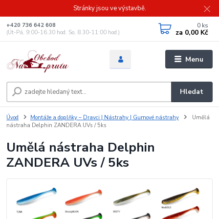
Stránky jsou ve výstavbě.
0
ks
+420 736 642 608
za
0,00 Kč
(Út-Pá, 9:00-16.30 hod. So, 8.30-11:00 hod.)
Menu
Hledat
Úvod
Montáže a doplňky – Dravci | Nástrahy | Gumové nástrahy
Umělá
nástraha Delphin ZANDERA UVs / 5ks
Umělá nástraha Delphin
ZANDERA UVs / 5ks