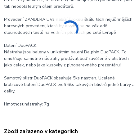
tak neodolatelným cílem predátorů.
Provedení ZANDERA UVs nabízí širokou škálu těch nejúčinnějších
barevných provedení, která byla vybrána na základě
dlouhodobých testů na vodních plochách po celé Evropě.
Balení DuoPACK
Nástrahy jsou baleny v unikátním balení Delphin DuoPACK. To
umožňuje samotné nástrahy prodávat buď zavěšené v blistrech
jako celek, nebo jako kusovky z plnobarevného prezentéru!
Samotný blistr DuoPACK obsahuje 5ks nástrah. Ucelené
krabicové balení DuoPACK tvoří 6ks takových blistrů jedné barvy a
délky.
Hmotnost nástrahy: 7g
Zboží zařazeno v kategoriích