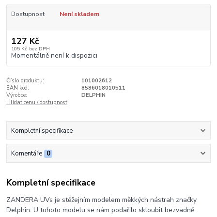
Dostupnost
Není skladem
127 Kč
105 Kč
bez DPH
Momentálně není k dispozici
Číslo produktu:
101002612
EAN kód:
8586018010511
Výrobce:
DELPHIN
Hlídat cenu / dostupnost
Kompletní specifikace
Komentáře
0
Kompletní specifikace
ZANDERA UVs je stěžejním modelem měkkých nástrah značky
Delphin. U tohoto modelu se nám podařilo skloubit bezvadně