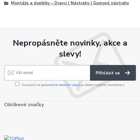
Montáže a doplňky – Dravci | Nástrahy | Gumové nástrahy
Nepropásněte novinky, akce a
slevy!
Přihlásit se
Souhlasím se
zpracováním osobních údajů
za účelem rozesílky newsletteru.
Oblíbené značky