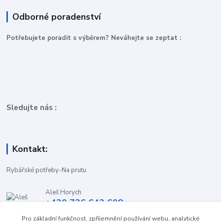
Odborné poradenství
P
otřebujete poradit s výběrem? Neváhejte se zeptat :
Sledujte nás :
Kontakt:
Rybářské potřeby-Na prutu
Aleš Horych
+420 736 642 608
(Út-Pá, 9:00-16.30 hod. So, 8.30-11:00 hod.)
Pro základní funkčnost, zpříjemnění používání webu, analytické