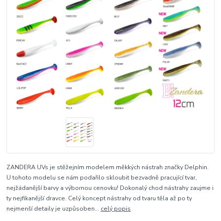
ZANDERA UVs je stěžejním modelem měkkých nástrah značky Delphin.
U tohoto modelu se nám podařilo skloubit bezvadně pracující tvar,
nejžádanější barvy a výbornou cenovku! Dokonalý chod nástrahy zaujme i
ty nejfikanější dravce. Celý koncept nástrahy od tvaru těla až po ty
nejmenší detaily je uzpůsoben...
celý popis