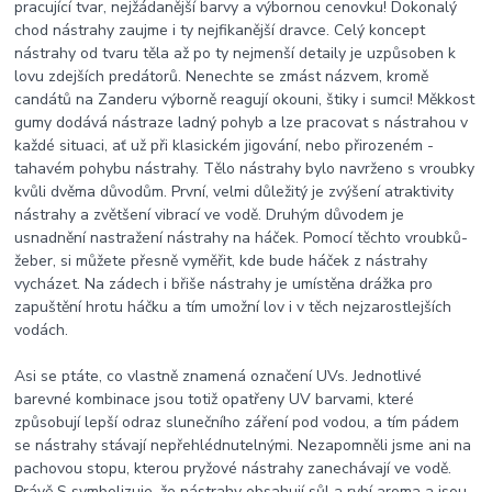
pracující tvar, nejžádanější barvy a výbornou cenovku! Dokonalý
chod nástrahy zaujme i ty nejfikanější dravce. Celý koncept
nástrahy od tvaru těla až po ty nejmenší detaily je uzpůsoben k
lovu zdejších predátorů. Nenechte se zmást názvem, kromě
candátů na Zanderu výborně reagují okouni, štiky i sumci! Měkkost
gumy dodává nástraze ladný pohyb a lze pracovat s nástrahou v
každé situaci, ať už při klasickém jigování, nebo přirozeném -
tahavém pohybu nástrahy. Tělo nástrahy bylo navrženo s vroubky
kvůli dvěma důvodům. První, velmi důležitý je zvýšení atraktivity
nástrahy a zvětšení vibrací ve vodě. Druhým důvodem je
usnadnění nastražení nástrahy na háček. Pomocí těchto vroubků-
žeber, si můžete přesně vyměřit, kde bude háček z nástrahy
vycházet. Na zádech i břiše nástrahy je umístěna drážka pro
zapuštění hrotu háčku a tím umožní lov i v těch nejzarostlejších
vodách.
Asi se ptáte, co vlastně znamená označení UVs. Jednotlivé
barevné kombinace jsou totiž opatřeny UV barvami, které
způsobují lepší odraz slunečního záření pod vodou, a tím pádem
se nástrahy stávají nepřehlédnutelnými. Nezapomněli jsme ani na
pachovou stopu, kterou pryžové nástrahy zanechávají ve vodě.
Právě S symbolizuje, že nástrahy obsahují sůl a rybí aroma a jsou