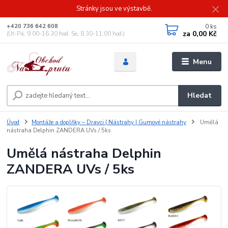
Stránky jsou ve výstavbě.
0
ks
+420 736 642 608
za
0,00 Kč
(Út-Pá, 9:00-16.30 hod. So, 8.30-11:00 hod.)
Menu
Hledat
Úvod
Montáže a doplňky – Dravci | Nástrahy | Gumové nástrahy
Umělá
nástraha Delphin ZANDERA UVs / 5ks
Umělá nástraha Delphin
ZANDERA UVs / 5ks