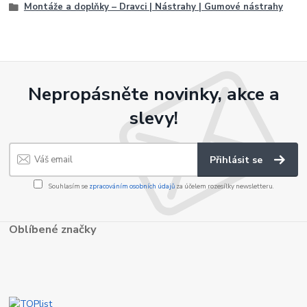
Montáže a doplňky – Dravci | Nástrahy | Gumové nástrahy
Nepropásněte novinky, akce a
slevy!
Přihlásit se
Souhlasím se
zpracováním osobních údajů
za účelem rozesílky newsletteru.
Oblíbené značky