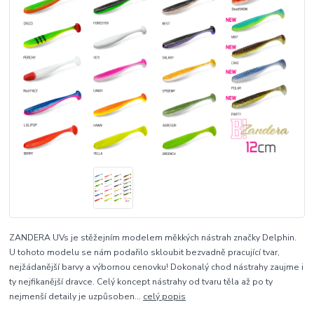
ZANDERA UVs je stěžejním modelem měkkých nástrah značky Delphin.
U tohoto modelu se nám podařilo skloubit bezvadně pracující tvar,
nejžádanější barvy a výbornou cenovku! Dokonalý chod nástrahy zaujme i
ty nejfikanější dravce. Celý koncept nástrahy od tvaru těla až po ty
nejmenší detaily je uzpůsoben...
celý popis