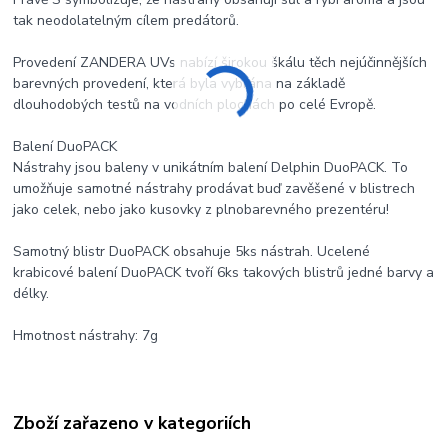
tak neodolatelným cílem predátorů.
Provedení ZANDERA UVs nabízí širokou škálu těch nejúčinnějších
barevných provedení, která byla vybrána na základě
dlouhodobých testů na vodních plochách po celé Evropě.
Balení DuoPACK
Nástrahy jsou baleny v unikátním balení Delphin DuoPACK. To
umožňuje samotné nástrahy prodávat buď zavěšené v blistrech
jako celek, nebo jako kusovky z plnobarevného prezentéru!
Samotný blistr DuoPACK obsahuje 5ks nástrah. Ucelené
krabicové balení DuoPACK tvoří 6ks takových blistrů jedné barvy a
délky.
Hmotnost nástrahy: 7g
Zboží zařazeno v kategoriích