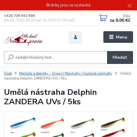
Stránky jsou ve výstavbě.
0
ks
+420 736 642 608
za
0,00 Kč
(Út-Pá, 9:00-16.30 hod. So, 8.30-11:00 hod.)
Menu
Hledat
Úvod
Montáže a doplňky – Dravci | Nástrahy | Gumové nástrahy
Umělá
nástraha Delphin ZANDERA UVs / 5ks
Umělá nástraha Delphin
ZANDERA UVs / 5ks