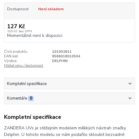
Dostupnost
Není skladem
127 Kč
105 Kč
bez DPH
Momentálně není k dispozici
Číslo produktu:
101002611
EAN kód:
8586018010504
Výrobce:
DELPHIN
Hlídat cenu / dostupnost
Kompletní specifikace
Komentáře
0
Kompletní specifikace
ZANDERA UVs je stěžejním modelem měkkých nástrah značky
Delphin. U tohoto modelu se nám podařilo skloubit bezvadně