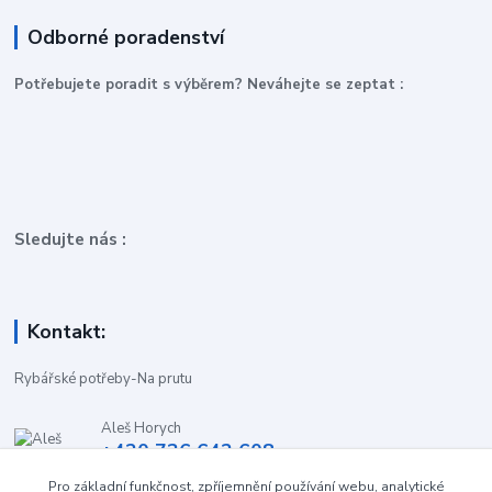
Odborné poradenství
P
otřebujete poradit s výběrem? Neváhejte se zeptat :
Sledujte nás :
Kontakt:
Rybářské potřeby-Na prutu
Aleš Horych
+420 736 642 608
(Út-Pá, 9:00-16.30 hod. So, 8.30-11:00 hod.)
Pro základní funkčnost, zpříjemnění používání webu, analytické