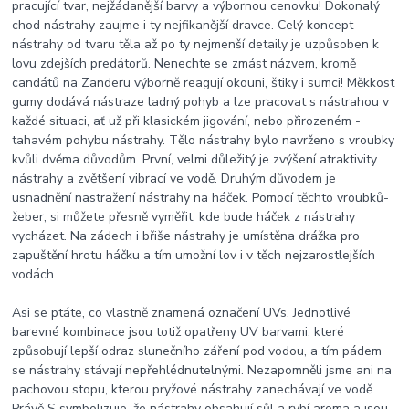
pracující tvar, nejžádanější barvy a výbornou cenovku! Dokonalý
chod nástrahy zaujme i ty nejfikanější dravce. Celý koncept
nástrahy od tvaru těla až po ty nejmenší detaily je uzpůsoben k
lovu zdejších predátorů. Nenechte se zmást názvem, kromě
candátů na Zanderu výborně reagují okouni, štiky i sumci! Měkkost
gumy dodává nástraze ladný pohyb a lze pracovat s nástrahou v
každé situaci, ať už při klasickém jigování, nebo přirozeném -
tahavém pohybu nástrahy. Tělo nástrahy bylo navrženo s vroubky
kvůli dvěma důvodům. První, velmi důležitý je zvýšení atraktivity
nástrahy a zvětšení vibrací ve vodě. Druhým důvodem je
usnadnění nastražení nástrahy na háček. Pomocí těchto vroubků-
žeber, si můžete přesně vyměřit, kde bude háček z nástrahy
vycházet. Na zádech i břiše nástrahy je umístěna drážka pro
zapuštění hrotu háčku a tím umožní lov i v těch nejzarostlejších
vodách.
Asi se ptáte, co vlastně znamená označení UVs. Jednotlivé
barevné kombinace jsou totiž opatřeny UV barvami, které
způsobují lepší odraz slunečního záření pod vodou, a tím pádem
se nástrahy stávají nepřehlédnutelnými. Nezapomněli jsme ani na
pachovou stopu, kterou pryžové nástrahy zanechávají ve vodě.
Právě S symbolizuje, že nástrahy obsahují sůl a rybí aroma a jsou