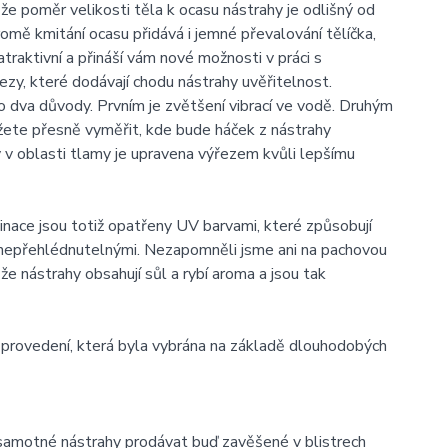
že poměr velikosti těla k ocasu nástrahy je odlišný od
romě kmitání ocasu přidává i jemné převalování tělíčka,
traktivní a přináší vám nové možnosti v práci s
ezy, které dodávají chodu nástrahy uvěřitelnost.
 dva důvody. Prvním je zvětšení vibrací ve vodě. Druhým
žete přesně vyměřit, kde bude háček z nástrahy
hy v oblasti tlamy je upravena výřezem kvůli lepšímu
nace jsou totiž opatřeny UV barvami, které způsobují
í nepřehlédnutelnými. Nezapomněli jsme ani na pachovou
e nástrahy obsahují sůl a rybí aroma a jsou tak
 provedení, která byla vybrána na základě dlouhodobých
samotné nástrahy prodávat buď zavěšené v blistrech