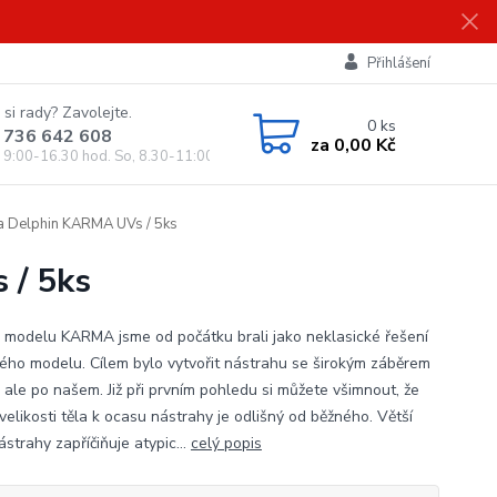
Přihlášení
 si rady? Zavolejte.
0
ks
 736 642 608
za
0,00 Kč
, 9:00-16.30 hod. So, 8.30-11:00 hod.)
a Delphin KARMA UVs / 5ks
 / 5ks
 modelu KARMA jsme od počátku brali jako neklasické řešení
kého modelu. Cílem bylo vytvořit nástrahu se širokým záběrem
, ale po našem. Již při prvním pohledu si můžete všimnout, že
velikosti těla k ocasu nástrahy je odlišný od běžného. Větší
strahy zapříčiňuje atypic...
celý popis