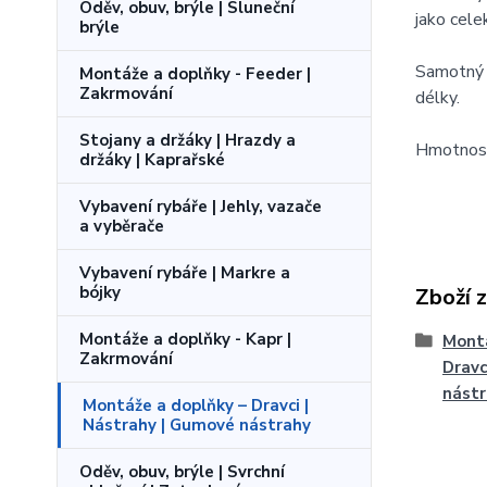
Oděv, obuv, brýle | Sluneční
jako cele
brýle
Samotný 
Montáže a doplňky - Feeder |
Zakrmování
délky.
Stojany a držáky | Hrazdy a
Hmotnost
držáky | Kaprařské
Vybavení rybáře | Jehly, vazače
a vyběrače
Vybavení rybáře | Markre a
bójky
Zboží 
Montáže a doplňky - Kapr |
Montá
Zakrmování
Dravc
nást
Montáže a doplňky – Dravci |
Nástrahy | Gumové nástrahy
Oděv, obuv, brýle | Svrchní