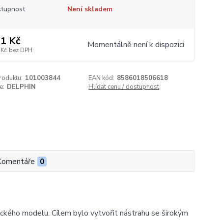
tupnost
Není skladem
1 Kč
Momentálně není k dispozici
 Kč
bez DPH
roduktu:
101003844
EAN kód:
8586018506618
e:
DELPHIN
Hlídat cenu / dostupnost
Komentáře
0
ckého modelu. Cílem bylo vytvořit nástrahu se širokým