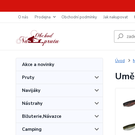
O nás
Prodejna
Obchodní podmínky
Jak nakupovat
Úvod
M
Akce a novinky
Uměl
Pruty
Navijáky
Nástrahy
Bižuterie,Návazce
Camping