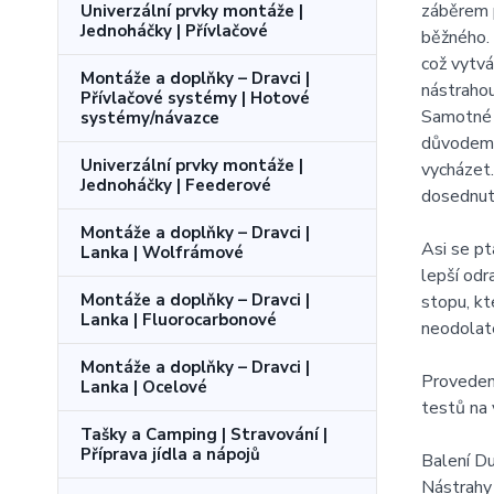
záběrem p
Univerzální prvky montáže |
Jednoháčky | Přívlačové
běžného. 
což vytvá
Montáže a doplňky – Dravci |
nástrahou
Přívlačové systémy | Hotové
Samotné t
systémy/návazce
důvodem j
Univerzální prvky montáže |
vycházet.
Jednoháčky | Feederové
dosednutí
Montáže a doplňky – Dravci |
Asi se pt
Lanka | Wolfrámové
lepší odr
Montáže a doplňky – Dravci |
stopu, kt
Lanka | Fluorocarbonové
neodolat
Montáže a doplňky – Dravci |
Provedení
Lanka | Ocelové
testů na 
Tašky a Camping | Stravování |
Příprava jídla a nápojů
Balení 
Nástrahy