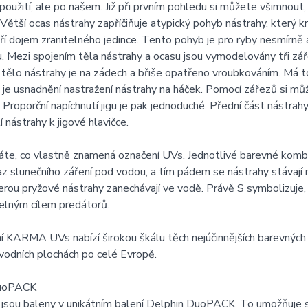
oužití, ale po našem. Již při prvním pohledu si můžete všimnout, 
Větší ocas nástrahy zapříčiňuje atypický pohyb nástrahy, který k
ří dojem zranitelného jedince. Tento pohyb je pro ryby nesmírně a
. Mezi spojením těla nástrahy a ocasu jsou vymodelovány tři zář
ělo nástrahy je na zádech a břiše opatřeno vroubkováním. Má to
e usnadnění nastražení nástrahy na háček. Pomocí zářezů si mů
 Proporční napíchnutí jigu je pak jednoduché. Přední část nástra
 nástrahy k jigové hlavičce.
áte, co vlastně znamená označení UVs. Jednotlivé barevné kombi
az slunečního záření pod vodou, a tím pádem se nástrahy stávaj
erou pryžové nástrahy zanechávají ve vodě. Právě S symbolizuje, ž
elným cílem predátorů.
 KARMA UVs nabízí širokou škálu těch nejúčinnějších barevných
vodních plochách po celé Evropě.
DuoPACK
 jsou baleny v unikátním balení Delphin DuoPACK. To umožňuje 