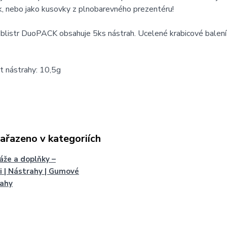
k, nebo jako kusovky z plnobarevného prezentéru!
blistr DuoPACK obsahuje 5ks nástrah. Ucelené krabicové balení
 nástrahy: 10,5g
zařazeno v kategoriích
že a doplňky –
i | Nástrahy | Gumové
rahy