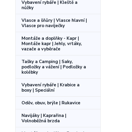
Vybavení rybáře | Kleště a
nůžky
Vlasce a šňůry | Vlasce hlavní |
Vlasce pro navíječky
Montáže a doplňky - Kapr |
Montáže kapr | Jehly, vrtáky,
vazače a vyběrače
Tašky a Camping | Saky,
podložky a vážení | Podložky a
kolébky
Vybavení rybáře | Krabice a
boxy | Speciální
Oděv, obuv, brýle | Rukavice
Navijáky | Kaprařina |
Volnoběžná brzda