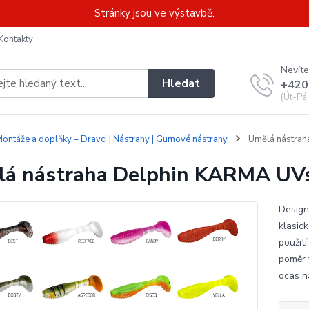
Stránky jsou ve výstavbě.
Kontakty
Nevíte
Hledat
+420
(Út-Pá
ontáže a doplňky – Dravci | Nástrahy | Gumové nástrahy
Umělá nástrah
á nástraha Delphin KARMA UVs
Design
klasic
použití
poměr 
ocas ná