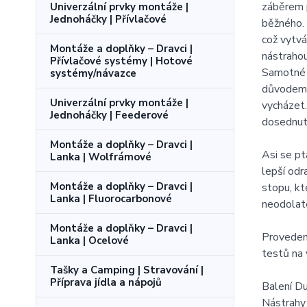
záběrem p
Univerzální prvky montáže |
Jednoháčky | Přívlačové
běžného. 
což vytvá
Montáže a doplňky – Dravci |
nástrahou
Přívlačové systémy | Hotové
Samotné t
systémy/návazce
důvodem j
Univerzální prvky montáže |
vycházet.
Jednoháčky | Feederové
dosednutí
Montáže a doplňky – Dravci |
Asi se pt
Lanka | Wolfrámové
lepší odr
Montáže a doplňky – Dravci |
stopu, kt
Lanka | Fluorocarbonové
neodolat
Montáže a doplňky – Dravci |
Provedení
Lanka | Ocelové
testů na 
Tašky a Camping | Stravování |
Příprava jídla a nápojů
Balení 
Nástrahy