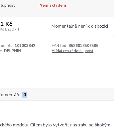
tupnost
Není skladem
1 Kč
Momentálně není k dispozici
 Kč
bez DPH
roduktu:
101003842
EAN kód:
8586018506595
e:
DELPHIN
Hlídat cenu / dostupnost
Komentáře
0
ckého modelu. Cílem bylo vytvořit nástrahu se širokým