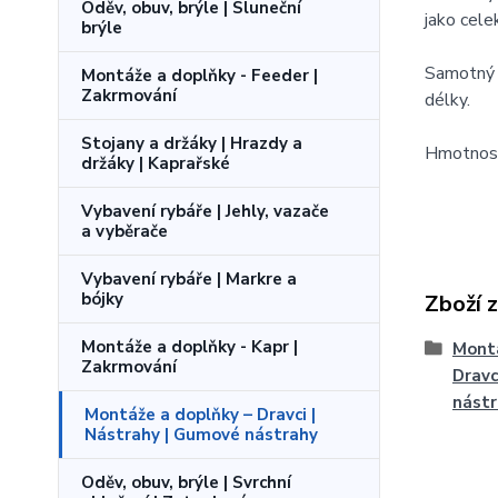
Oděv, obuv, brýle | Sluneční
jako cele
brýle
Samotný 
Montáže a doplňky - Feeder |
Zakrmování
délky.
Stojany a držáky | Hrazdy a
Hmotnost
držáky | Kaprařské
Vybavení rybáře | Jehly, vazače
a vyběrače
Vybavení rybáře | Markre a
bójky
Zboží 
Montáže a doplňky - Kapr |
Montá
Zakrmování
Dravc
nást
Montáže a doplňky – Dravci |
Nástrahy | Gumové nástrahy
Oděv, obuv, brýle | Svrchní