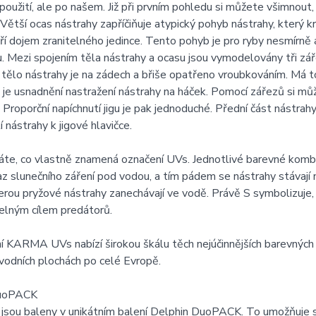
oužití, ale po našem. Již při prvním pohledu si můžete všimnout, 
Větší ocas nástrahy zapříčiňuje atypický pohyb nástrahy, který k
ří dojem zranitelného jedince. Tento pohyb je pro ryby nesmírně a
. Mezi spojením těla nástrahy a ocasu jsou vymodelovány tři zář
ělo nástrahy je na zádech a břiše opatřeno vroubkováním. Má to
e usnadnění nastražení nástrahy na háček. Pomocí zářezů si mů
 Proporční napíchnutí jigu je pak jednoduché. Přední část nástra
 nástrahy k jigové hlavičce.
áte, co vlastně znamená označení UVs. Jednotlivé barevné kombi
az slunečního záření pod vodou, a tím pádem se nástrahy stávaj
erou pryžové nástrahy zanechávají ve vodě. Právě S symbolizuje, ž
elným cílem predátorů.
 KARMA UVs nabízí širokou škálu těch nejúčinnějších barevných
vodních plochách po celé Evropě.
DuoPACK
 jsou baleny v unikátním balení Delphin DuoPACK. To umožňuje 