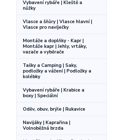
Vybavení rybáře | Kleště a
nůžky
Vlasce a šňůry | Vlasce hlavní |
Vlasce pro navíječky
Montáže a doplňky - Kapr |
Montáže kapr | Jehly, vrtáky,
vazače a vyběrače
Tašky a Camping | Saky,
podložky a vážení | Podložky a
kolébky
Vybavení rybáře | Krabice a
boxy | Speciální
Oděv, obuv, brýle | Rukavice
Navijáky | Kaprařina |
Volnoběžná brzda