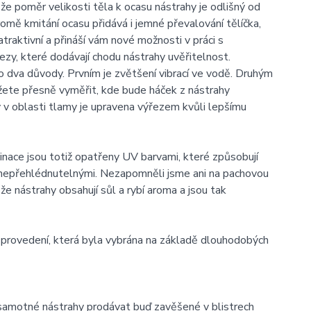
že poměr velikosti těla k ocasu nástrahy je odlišný od
romě kmitání ocasu přidává i jemné převalování tělíčka,
traktivní a přináší vám nové možnosti v práci s
ezy, které dodávají chodu nástrahy uvěřitelnost.
 dva důvody. Prvním je zvětšení vibrací ve vodě. Druhým
žete přesně vyměřit, kde bude háček z nástrahy
hy v oblasti tlamy je upravena výřezem kvůli lepšímu
nace jsou totiž opatřeny UV barvami, které způsobují
í nepřehlédnutelnými. Nezapomněli jsme ani na pachovou
e nástrahy obsahují sůl a rybí aroma a jsou tak
 provedení, která byla vybrána na základě dlouhodobých
samotné nástrahy prodávat buď zavěšené v blistrech