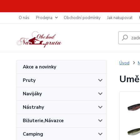
O nás
Prodejna
Obchodní podmínky
Jak nakupovat
Úvod
M
Akce a novinky
Uměl
Pruty
Navijáky
Nástrahy
Bižuterie,Návazce
Camping