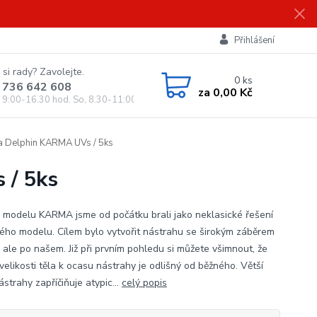
Přihlášení
 si rady? Zavolejte.
0
ks
 736 642 608
za
0,00 Kč
, 9:00-16.30 hod. So, 8.30-11:00 hod.)
a Delphin KARMA UVs / 5ks
 / 5ks
 modelu KARMA jsme od počátku brali jako neklasické řešení
kého modelu. Cílem bylo vytvořit nástrahu se širokým záběrem
, ale po našem. Již při prvním pohledu si můžete všimnout, že
velikosti těla k ocasu nástrahy je odlišný od běžného. Větší
strahy zapříčiňuje atypic...
celý popis