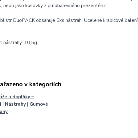
k, nebo jako kusovky z plnobarevného prezentéru!
blistr DuoPACK obsahuje 5ks nástrah. Ucelené krabicové balení
 nástrahy: 10,5g
zařazeno v kategoriích
že a doplňky –
i | Nástrahy | Gumové
rahy