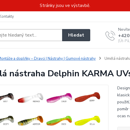
Stránky jsou ve výstavbě.
Kontakty
Nevíte
Hledat
+420
(Út-Pá
ontáže a doplňky – Dravci | Nástrahy | Gumové nástrahy
Umělá nástrah
á nástraha Delphin KARMA UVs
Design
klasic
použití
poměr 
ocas ná