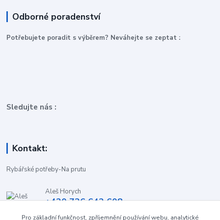
Odborné poradenství
P
otřebujete poradit s výběrem? Neváhejte se zeptat :
Sledujte nás :
Kontakt:
Rybářské potřeby-Na prutu
Aleš Horych
+420 736 642 608
(Út-Pá, 9:00-16.30 hod. So, 8.30-11:00 hod.)
Pro základní funkčnost, zpříjemnění používání webu, analytické