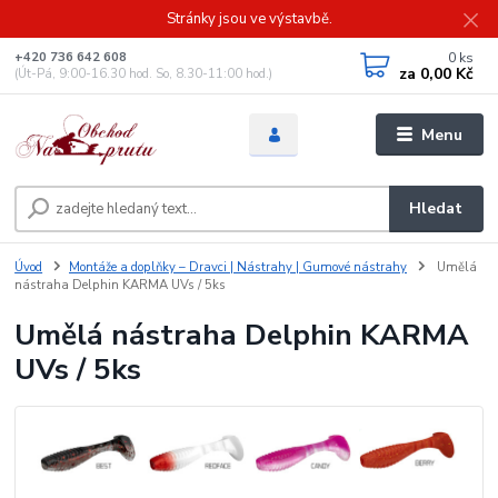
Stránky jsou ve výstavbě.
0
ks
+420 736 642 608
za
0,00 Kč
(Út-Pá, 9:00-16.30 hod. So, 8.30-11:00 hod.)
Menu
Hledat
Úvod
Montáže a doplňky – Dravci | Nástrahy | Gumové nástrahy
Umělá
nástraha Delphin KARMA UVs / 5ks
Umělá nástraha Delphin KARMA
UVs / 5ks