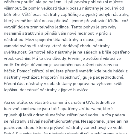
záběrem použití, ale po našem. Již při prvním pohledu si můžete
všimnout, že poměr velikosti těla k ocasu nástrahy je odlišný od
běžného. Větší ocas nástrahy zapříčiňuje atypický pohyb nástrahy,
který kromě kmitání ocasu přidává i jemné převalování tělíčka, což
vytváří dojem zranitelného jedince. Tento pohyb je pro ryby
nesmírně atraktivní a přináší vám nové možnosti v práci s
nástrahou. Mezi spojením těla nástrahy a ocasu jsou
vymodelovány tři zářezy, které dodávají chodu nástrahy
uvěřitelnost. Samotné tělo nástrahy je na zádech a břiše opatřeno
vroubkováním. Má to dva důvody. Prvním je zvětšení vibrací ve
vodě. Druhým důvodem je usnadnění nastražení nástrahy na
háček. Pomocí zářezů si můžete přesně vyměřit, kde bude háček z
nástrahy vycházet. Proporční napíchnutí jigu je pak jednoduché.
Přední část nástrahy v oblasti tlamy je upravena výřezem kvůli
lepšímu dosednutí nástrahy k jigové hlavičce.
Asi se ptáte, co vlastně znamená označení UVs. Jednotlivé
barevné kombinace jsou totiž opatřeny UV barvami, které
způsobují lepší odraz slunečního záření pod vodou, a tím pádem
se nástrahy stávají nepřehlédnutelnými. Nezapomněli jsme ani na
pachovou stopu, kterou pryžové nástrahy zanechávají ve vodě.
Právě S symbolizuje, že nástrahy obsahují sůl a rybí aroma a jsou