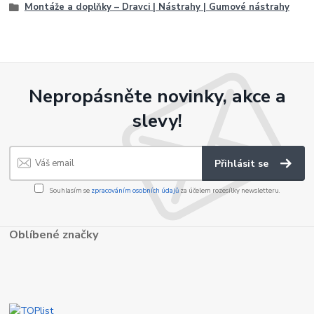
Montáže a doplňky – Dravci | Nástrahy | Gumové nástrahy
Nepropásněte novinky, akce a
slevy!
Přihlásit se
Souhlasím se
zpracováním osobních údajů
za účelem rozesílky newsletteru.
Oblíbené značky