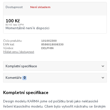
Dostupnost
Není skladem
100 Kč
83 Kč
bez DPH
Momentálně není k dispozici
Číslo produktu:
101002300
EAN kód:
8586018006330
Výrobce:
DELPHIN
Hlídat cenu / dostupnost
Kompletní specifikace
Komentáře
0
Kompletní specifikace
Design modelu KARMA jsme od počátku brali jako neklasické
řešení klasického modelu. Cílem bylo vytvořit nástrahu se širokým