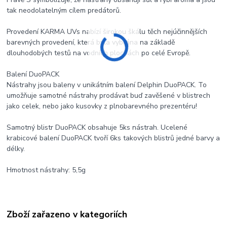
tak neodolatelným cílem predátorů.
Provedení KARMA UVs nabízí širokou škálu těch nejúčinnějších
barevných provedení, která byla vybrána na základě
dlouhodobých testů na vodních plochách po celé Evropě.
Balení DuoPACK
Nástrahy jsou baleny v unikátním balení Delphin DuoPACK. To
umožňuje samotné nástrahy prodávat buď zavěšené v blistrech
jako celek, nebo jako kusovky z plnobarevného prezentéru!
Samotný blistr DuoPACK obsahuje 5ks nástrah. Ucelené
krabicové balení DuoPACK tvoří 6ks takových blistrů jedné barvy a
délky.
Hmotnost nástrahy: 5,5g
Zboží zařazeno v kategoriích