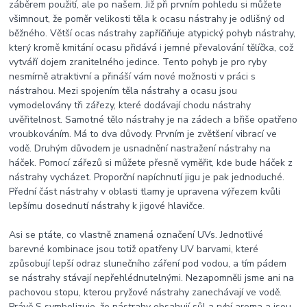
záběrem použití, ale po našem. Již při prvním pohledu si můžete
všimnout, že poměr velikosti těla k ocasu nástrahy je odlišný od
běžného. Větší ocas nástrahy zapříčiňuje atypický pohyb nástrahy,
který kromě kmitání ocasu přidává i jemné převalování tělíčka, což
vytváří dojem zranitelného jedince. Tento pohyb je pro ryby
nesmírně atraktivní a přináší vám nové možnosti v práci s
nástrahou. Mezi spojením těla nástrahy a ocasu jsou
vymodelovány tři zářezy, které dodávají chodu nástrahy
uvěřitelnost. Samotné tělo nástrahy je na zádech a břiše opatřeno
vroubkováním. Má to dva důvody. Prvním je zvětšení vibrací ve
vodě. Druhým důvodem je usnadnění nastražení nástrahy na
háček. Pomocí zářezů si můžete přesně vyměřit, kde bude háček z
nástrahy vycházet. Proporční napíchnutí jigu je pak jednoduché.
Přední část nástrahy v oblasti tlamy je upravena výřezem kvůli
lepšímu dosednutí nástrahy k jigové hlavičce.
Asi se ptáte, co vlastně znamená označení UVs. Jednotlivé
barevné kombinace jsou totiž opatřeny UV barvami, které
způsobují lepší odraz slunečního záření pod vodou, a tím pádem
se nástrahy stávají nepřehlédnutelnými. Nezapomněli jsme ani na
pachovou stopu, kterou pryžové nástrahy zanechávají ve vodě.
Právě S symbolizuje, že nástrahy obsahují sůl a rybí aroma a jsou