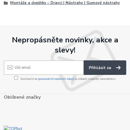
Montáže a doplňky – Dravci | Nástrahy | Gumové nástrahy
Nepropásněte novinky, akce a
slevy!
Přihlásit se
Souhlasím se
zpracováním osobních údajů
za účelem rozesílky newsletteru.
Oblíbené značky