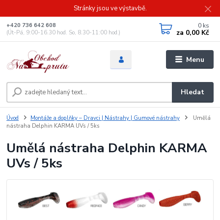
Stránky jsou ve výstavbě.
0
ks
+420 736 642 608
za
0,00 Kč
(Út-Pá, 9:00-16.30 hod. So, 8.30-11:00 hod.)
Menu
Hledat
Úvod
Montáže a doplňky – Dravci | Nástrahy | Gumové nástrahy
Umělá
nástraha Delphin KARMA UVs / 5ks
Umělá nástraha Delphin KARMA
UVs / 5ks