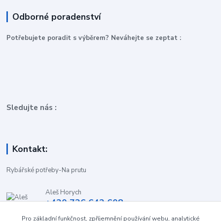
Odborné poradenství
P
otřebujete poradit s výběrem? Neváhejte se zeptat :
Sledujte nás :
Kontakt:
Rybářské potřeby-Na prutu
Aleš Horych
+420 736 642 608
(Út-Pá, 9:00-16.30 hod. So, 8.30-11:00 hod.)
Pro základní funkčnost, zpříjemnění používání webu, analytické