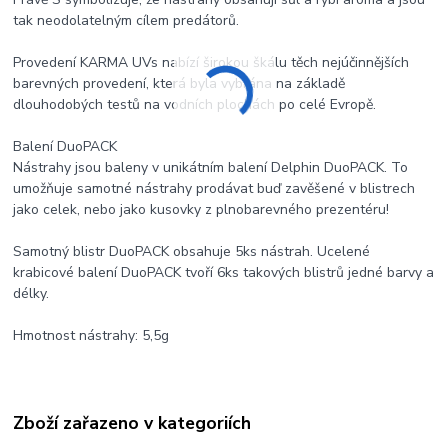
tak neodolatelným cílem predátorů.
Provedení KARMA UVs nabízí širokou škálu těch nejúčinnějších
barevných provedení, která byla vybrána na základě
dlouhodobých testů na vodních plochách po celé Evropě.
Balení DuoPACK
Nástrahy jsou baleny v unikátním balení Delphin DuoPACK. To
umožňuje samotné nástrahy prodávat buď zavěšené v blistrech
jako celek, nebo jako kusovky z plnobarevného prezentéru!
Samotný blistr DuoPACK obsahuje 5ks nástrah. Ucelené
krabicové balení DuoPACK tvoří 6ks takových blistrů jedné barvy a
délky.
Hmotnost nástrahy: 5,5g
Zboží zařazeno v kategoriích