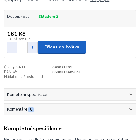
Dostupnost
Skladem 2
161 Kč
133 Kč
bez DPH
Přidat do košíku
Číslo produktu:
690021301
EAN kód:
8586018465861
Hlídat cenu / dostupnost
Kompletní specifikace
Komentáře
0
Kompletní specifikace
Nic nezůstává dlužná svému menu! Hypno je umělou nástrahou