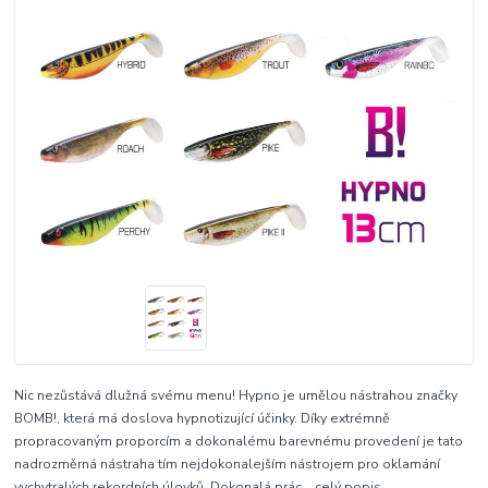
Nic nezůstává dlužná svému menu! Hypno je umělou nástrahou značky
BOMB!, která má doslova hypnotizující účinky. Díky extrémně
propracovaným proporcím a dokonalému barevnému provedení je tato
nadrozměrná nástraha tím nejdokonalejším nástrojem pro oklamání
vychytralých rekordních úlovků. Dokonalá prác...
celý popis