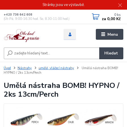
Stránky jsou ve výstavbě.
0
ks
+420 736 642 608
za
0,00 Kč
(Út-Pá, 9:00-16.30 hod. So, 8.30-11:00 hod.)
Menu
Hledat
Úvod
Nástrahy
umělé, vláčecí nástrahy
Umělá nástraha BOMB!
HYPNO / 2ks 13cm/Perch
Umělá nástraha BOMB! HYPNO /
2ks 13cm/Perch