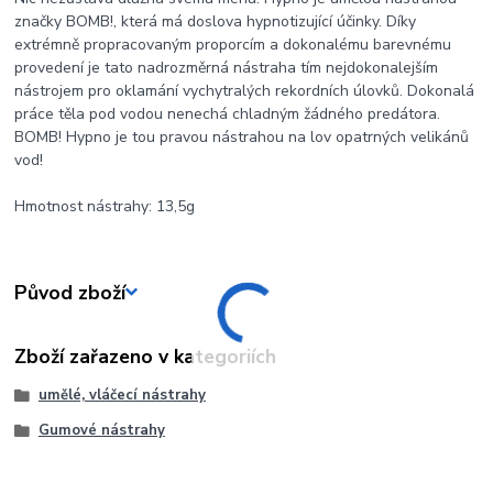
značky BOMB!, která má doslova hypnotizující účinky. Díky
extrémně propracovaným proporcím a dokonalému barevnému
provedení je tato nadrozměrná nástraha tím nejdokonalejším
nástrojem pro oklamání vychytralých rekordních úlovků. Dokonalá
práce těla pod vodou nenechá chladným žádného predátora.
BOMB! Hypno je tou pravou nástrahou na lov opatrných velikánů
vod!
Hmotnost nástrahy: 13,5g
Původ zboží
Zboží zařazeno v kategoriích
umělé, vláčecí nástrahy
Gumové nástrahy