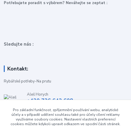
P
otřebujete poradit s výběrem? Neváhejte se zeptat :
Sledujte nás :
Kontakt:
Rybářské potřeby-Na prutu
Aleš Horych
+420 736 642 608
(Út-Pá, 9:00-16.30 hod. So, 8.30-11:00 hod.)
Pro základní funkčnost, zpříjemnění používání webu, analytické
účely a v případě udělení souhlasu také pro účely cílení reklamy
obchod-naprutu@seznam.cz
využíváme soubory cookies. Nastavení vlastních preferencí
cookies můžete kdykoli upravit odkazem ve spodní části stránek.