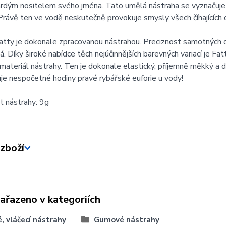
 hrdým nositelem svého jména. Tato umělá nástraha se vyznačuj
rávě ten ve vodě neskutečně provokuje smysly všech číhajících 
ty je dokonale zpracovanou nástrahou. Preciznost samotných de
. Díky široké nabídce těch nejúčinnějších barevných variací je Fat
ateriál nástrahy. Ten je dokonale elastický, příjemně měkký a dí
je nespočetné hodiny pravé rybářské euforie u vody!
 nástrahy: 9g
zboží
zařazeno v kategoriích
, vláčecí nástrahy
Gumové nástrahy