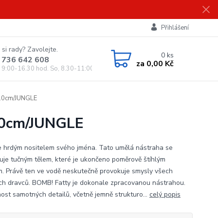
Přihlášení
 si rady? Zavolejte.
0
ks
 736 642 608
za
0,00 Kč
, 9:00-16.30 hod. So, 8.30-11:00 hod.)
 10cm/JUNGLE
 10cm/JUNGLE
je hrdým nositelem svého jména. Tato umělá nástraha se
uje tučným tělem, které je ukončeno poměrově štíhlým
. Právě ten ve vodě neskutečně provokuje smysly všech
cích dravců. BOMB! Fatty je dokonale zpracovanou nástrahou.
nost samotných detailů, včetně jemně strukturo...
celý popis