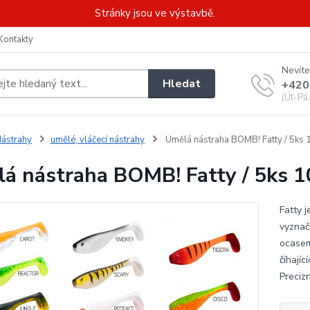
Stránky jsou ve výstavbě.
Kontakty
Nevíte
Hledat
+420
(Út-Pá
ástrahy
umělé, vláčecí nástrahy
Umělá nástraha BOMB! Fatty / 5ks
á nástraha BOMB! Fatty / 5ks
Fatty 
vyznač
ocasem
číhají
Preciz