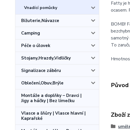
Fatty je
Vnadící pomůcky
ocasem. P
Bižuterie,Návazce
BOMB! Fat
bezchybná
Camping
samotný m
To zaruču
Péče o úlovek
Stojany,Hrazdy,Vidličky
Hmotnost
Signalizace záběru
Oblečení,Obuv,Brýle
Původ 
Montáže a doplňky – Dravci |
Jigy a háčky | Bez límečku
Vlasce a šňůry | Vlasce hlavní |
Zboží 
Kaprařské
umělé