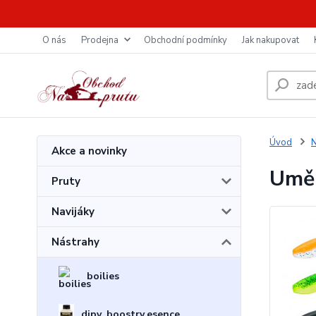
O nás
Prodejna
Obchodní podmínky
Jak nakupovat
Úvod
N
Akce a novinky
Uměl
Pruty
Navijáky
Nástrahy
boilies
dipy, boostry,esence