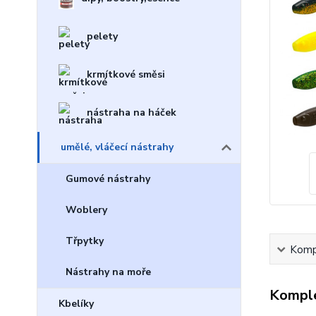
pelety
krmítkové směsi
nástraha na háček
umělé, vláčecí nástrahy
Gumové nástrahy
Woblery
Třpytky
Kompl
Nástrahy na moře
Komple
Kbelíky