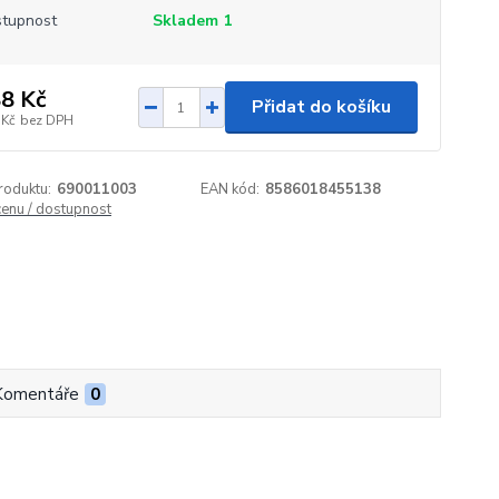
tupnost
Skladem 1
8 Kč
Přidat do košíku
 Kč
bez DPH
roduktu:
690011003
EAN kód:
8586018455138
cenu / dostupnost
Komentáře
0