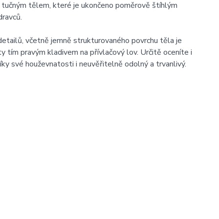
e tučným tělem, které je ukončeno poměrově štíhlým
dravců.
tailů, včetně jemně strukturovaného povrchu těla je
ty tím pravým kladivem na přívlačový lov. Určitě oceníte i
ky své houževnatosti i neuvěřitelně odolný a trvanlivý.