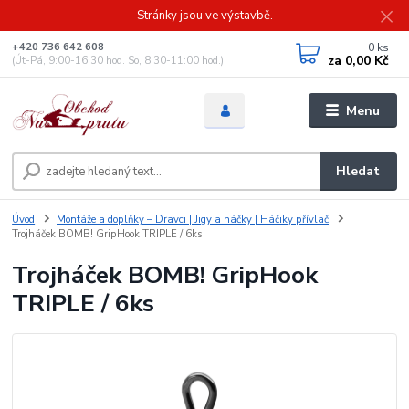
Stránky jsou ve výstavbě.
0
ks
+420 736 642 608
za
0,00 Kč
(Út-Pá, 9:00-16.30 hod. So, 8.30-11:00 hod.)
Menu
Hledat
Úvod
Montáže a doplňky – Dravci | Jigy a háčky | Háčiky přívlač
Trojháček BOMB! GripHook TRIPLE / 6ks
Trojháček BOMB! GripHook
TRIPLE / 6ks