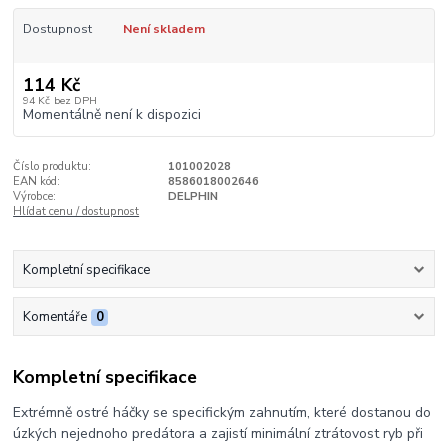
Dostupnost
Není skladem
114 Kč
94 Kč
bez DPH
Momentálně není k dispozici
Číslo produktu:
101002028
EAN kód:
8586018002646
Výrobce:
DELPHIN
Hlídat cenu / dostupnost
Kompletní specifikace
Komentáře
0
Kompletní specifikace
Extrémně ostré háčky se specifickým zahnutím, které dostanou do
úzkých nejednoho predátora a zajistí minimální ztrátovost ryb při