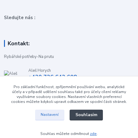
Sledujte nás :
Kontakt:
Rybářské potřeby-Na prutu
Aleš Horych
+420 736 642 608
(Út-Pá, 9:00-16.30 hod. So, 8.30-11:00 hod.)
Pro základní funkčnost, zpříjemnění používání webu, analytické
účely a v případě udělení souhlasu také pro účely cílení reklamy
obchod-naprutu@seznam.cz
využíváme soubory cookies. Nastavení vlastních preferencí
cookies můžete kdykoli upravit odkazem ve spodní části stránek.
Souhlasím
Nastavení
Souhlas můžete odmítnout
zde
.