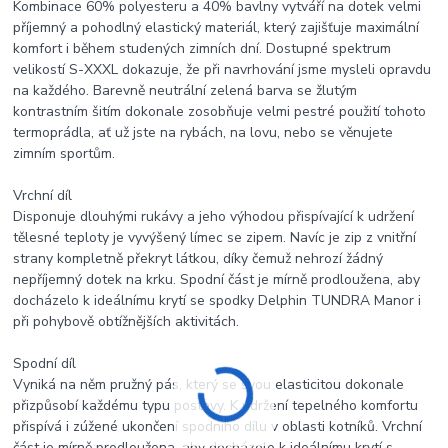
Kombinace 60% polyesteru a 40% bavlny vytváří na dotek velmi
příjemný a pohodlný elastický materiál, který zajišťuje maximální
komfort i během studených zimních dní. Dostupné spektrum
velikostí S-XXXL dokazuje, že při navrhování jsme mysleli opravdu
na každého. Barevně neutrální zelená barva se žlutým
kontrastním šitím dokonale zosobňuje velmi pestré použití tohoto
termoprádla, ať už jste na rybách, na lovu, nebo se věnujete
zimním sportům.
Vrchní díl
Disponuje dlouhými rukávy a jeho výhodou přispívající k udržení
tělesné teploty je vyvýšený límec se zipem. Navíc je zip z vnitřní
strany kompletně překryt látkou, díky čemuž nehrozí žádný
nepříjemný dotek na krku. Spodní část je mírně prodloužena, aby
docházelo k ideálnímu krytí se spodky Delphin TUNDRA Manor i
při pohybově obtížnějších aktivitách.
Spodní díl
Vyniká na něm pružný pás, který se svou elasticitou dokonale
přizpůsobí každému typu postavy. K udržení tepelného komfortu
přispívá i zúžené ukončení spodního dílu v oblasti kotníků. Vrchní
část je mírně prodloužena, aby docházelo k ideálnímu krytí s