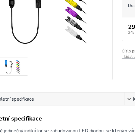
Dos
29
245
Číslo p
Hlídat 
etní specifikace
tní specifikace
ě jedinečný indikátor se zabudovanou LED diodou, se kterým v