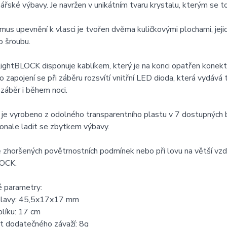
ářské výbavy. Je navržen v unikátním tvaru krystalu, kterým se to
us upevnění k vlasci je tvořen dvěma kuličkovými plochami, jejic
o šroubu.
ightBLOCK disponuje kablíkem, který je na konci opatřen konekt
o zapojení se při záběru rozsvítí vnitřní LED dioda, která vydáv
záběr i během noci.
 je vyrobeno z odolného transparentního plastu v 7 dostupných b
onale ladit se zbytkem výbavy.
 zhoršených povětrnostních podmínek nebo při lovu na větší vzdá
OCK.
é parametry:
lavy: 45,5x17x17 mm
líku: 17 cm
 dodatečného závaží: 8g