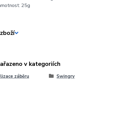
hmotnost: 25g
zboží
zařazeno v kategoriích
lizace záběru
Swingry