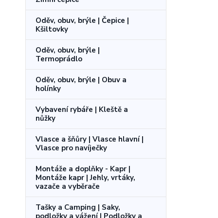
Oděv, obuv, brýle | Čepice |
Kšiltovky
Oděv, obuv, brýle |
Termoprádlo
Oděv, obuv, brýle | Obuv a
holínky
Vybavení rybáře | Kleště a
nůžky
Vlasce a šňůry | Vlasce hlavní |
Vlasce pro navíječky
Montáže a doplňky - Kapr |
Montáže kapr | Jehly, vrtáky,
vazače a vyběrače
Tašky a Camping | Saky,
podložky a vážení | Podložky a