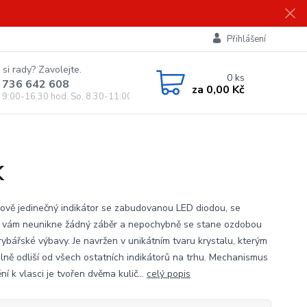
Přihlášení
 si rady? Zavolejte.
0
ks
 736 642 608
za
0,00 Kč
, 9:00-16.30 hod. So, 8.30-11:00 hod.)
K
ově jedinečný indikátor se zabudovanou LED diodou, se
 vám neunikne žádný záběr a nepochybně se stane ozdobou
rybářské výbavy. Je navržen v unikátním tvaru krystalu, kterým
álně odliší od všech ostatních indikátorů na trhu. Mechanismus
í k vlasci je tvořen dvěma kulič...
celý popis