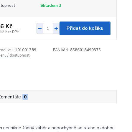
tupnost
Skladem 3
6 Kč
Přidat do košíku
 Kč
bez DPH
roduktu:
101001389
EAN kód:
8586018490375
cenu / dostupnost
Komentáře
0
ám neunikne žádný záběr a nepochybně se stane ozdobou