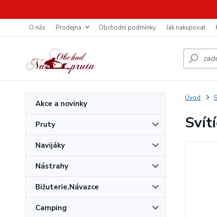
O nás
Prodejna
Obchodní podmínky
Jak nakupovat
Úvod
S
Akce a novinky
Svít
Pruty
Navijáky
Nástrahy
Bižuterie,Návazce
Camping