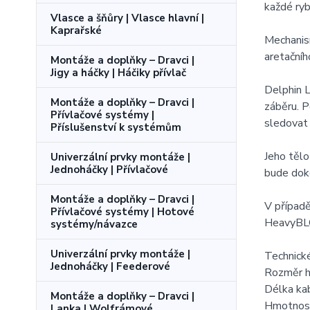
každé ryb
Vlasce a šňůry | Vlasce hlavní |
Kaprařské
Mechanism
aretačníh
Montáže a doplňky – Dravci |
Jigy a háčky | Háčiky přívlač
Delphin L
Montáže a doplňky – Dravci |
záběru. P
Přívlačové systémy |
sledovat 
Příslušenství k systémům
Jeho tělo
Univerzální prvky montáže |
Jednoháčky | Přívlačové
bude dok
Montáže a doplňky – Dravci |
V případě
Přívlačové systémy | Hotové
HeavyBL
systémy/návazce
Univerzální prvky montáže |
Technick
Jednoháčky | Feederové
Rozměr h
Délka kab
Montáže a doplňky – Dravci |
Hmotnost
Lanka | Wolfrámové