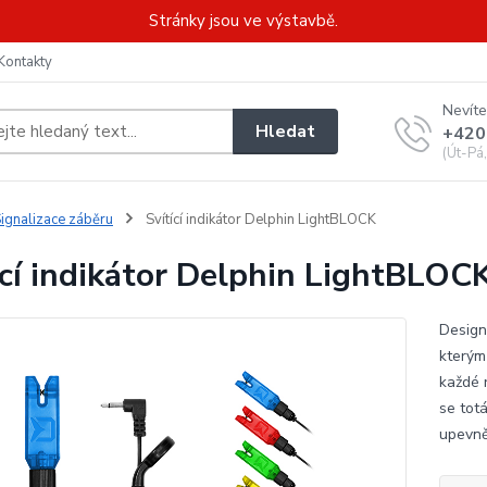
Stránky jsou ve výstavbě.
Kontakty
Nevíte
Hledat
+420
(Út-Pá
ignalizace záběru
Svítící indikátor Delphin LightBLOCK
ící indikátor Delphin LightBLOC
Design
kterým
každé 
se tot
upevněn