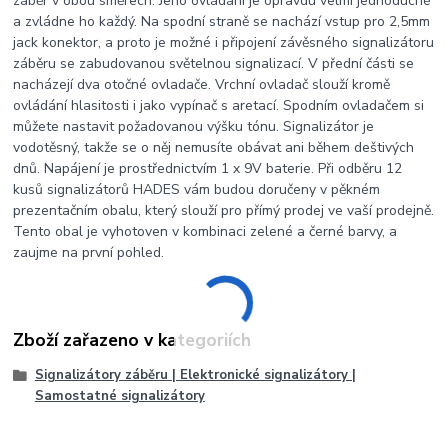
záběr v obou směrech. Jeho ovládání je opravdu velmi jednoduché
a zvládne ho každý. Na spodní straně se nachází vstup pro 2,5mm
jack konektor, a proto je možné i připojení závěsného signalizátoru
záběru se zabudovanou světelnou signalizací. V přední části se
nacházejí dva otočné ovladače. Vrchní ovladač slouží kromě
ovládání hlasitosti i jako vypínač s aretací. Spodním ovladačem si
můžete nastavit požadovanou výšku tónu. Signalizátor je
vodotěsný, takže se o něj nemusíte obávat ani během deštivých
dnů. Napájení je prostřednictvím 1 x 9V baterie. Při odběru 12
kusů signalizátorů HADES vám budou doručeny v pěkném
prezentačním obalu, který slouží pro přímý prodej ve vaší prodejně.
Tento obal je vyhotoven v kombinaci zelené a černé barvy, a
zaujme na první pohled.
Zboží zařazeno v kategoriích
Signalizátory záběru | Elektronické signalizátory |
Samostatné signalizátory