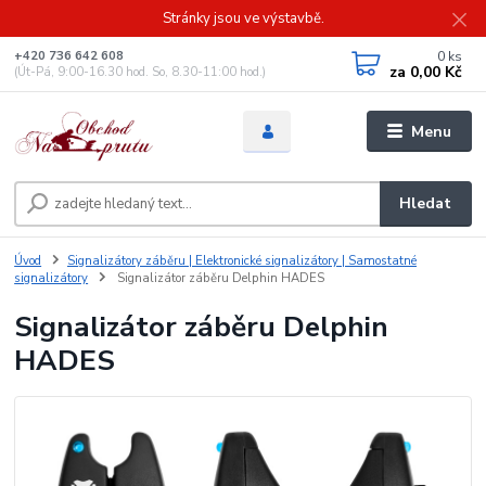
Stránky jsou ve výstavbě.
0
ks
+420 736 642 608
za
0,00 Kč
(Út-Pá, 9:00-16.30 hod. So, 8.30-11:00 hod.)
Menu
Hledat
Úvod
Signalizátory záběru | Elektronické signalizátory | Samostatné
signalizátory
Signalizátor záběru Delphin HADES
Signalizátor záběru Delphin
HADES