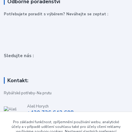
Odborné poradenství
P
otřebujete poradit s výběrem? Neváhejte se zeptat :
Sledujte nás :
Kontakt:
Rybářské potřeby-Na prutu
Aleš Horych
+420 736 642 608
(Út-Pá, 9:00-16.30 hod. So, 8.30-11:00 hod.)
Pro základní funkčnost, zpříjemnění používání webu, analytické
účely a v případě udělení souhlasu také pro účely cílení reklamy
obchod-naprutu@seznam.cz
využíváme soubory cookies. Nastavení vlastních preferencí