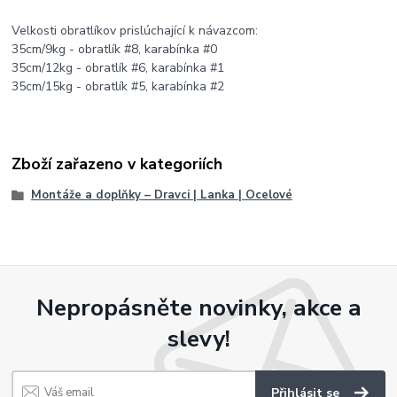
Velkosti obratlíkov prislúchající k návazcom:
35cm/9kg - obratlík #8, karabínka #0
35cm/12kg - obratlík #6, karabínka #1
35cm/15kg - obratlík #5, karabínka #2
Zboží zařazeno v kategoriích
Montáže a doplňky – Dravci | Lanka | Ocelové
Nepropásněte novinky, akce a
slevy!
Přihlásit se