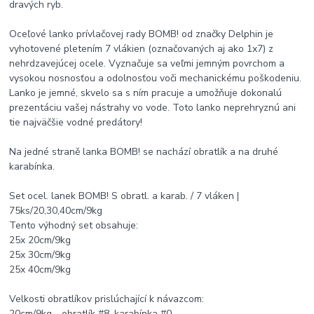
dravých ryb.
Oceľové lanko prívlačovej rady BOMB! od značky Delphin je
vyhotovené pletením 7 vlákien (označovaných aj ako 1x7) z
nehrdzavejúcej ocele. Vyznačuje sa veľmi jemným povrchom a
vysokou nosnosťou a odolnosťou voči mechanickému poškodeniu.
Lanko je jemné, skvelo sa s ním pracuje a umožňuje dokonalú
prezentáciu vašej nástrahy vo vode. Toto lanko neprehryznú ani
tie najväčšie vodné predátory!
Na jedné straně lanka BOMB! se nachází obratlík a na druhé
karabínka.
Set ocel. lanek BOMB! S obratl. a karab. / 7 vláken |
75ks/20,30,40cm/9kg
Tento výhodný set obsahuje:
25x 20cm/9kg
25x 30cm/9kg
25x 40cm/9kg
Velkosti obratlíkov prislúchající k návazcom:
20cm/9kg - obratlík #8, karabínka #0