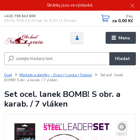
Stránky jsou ve výstavbě.
0
ks
+420 736 642 608
za
0,00 Kč
(Út-Pá, 9:00-16.30 hod. So, 8.30-11:00 hod.)
Menu
Hledat
Úvod
Montáže a doplňky – Dravci | Lanka | Ocelové
Set ocel. lanek
BOMB! S obr. a karab. / 7 vláken
Set ocel. lanek BOMB! S obr. a
karab. / 7 vláken