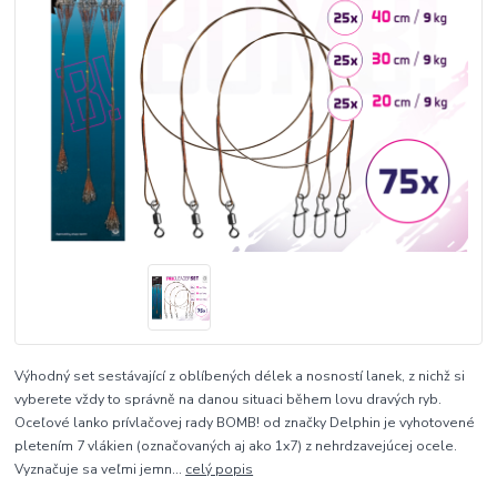
Výhodný set sestávající z oblíbených délek a nosností lanek, z nichž si
vyberete vždy to správně na danou situaci během lovu dravých ryb.
Oceľové lanko prívlačovej rady BOMB! od značky Delphin je vyhotovené
pletením 7 vlákien (označovaných aj ako 1x7) z nehrdzavejúcej ocele.
Vyznačuje sa veľmi jemn...
celý popis