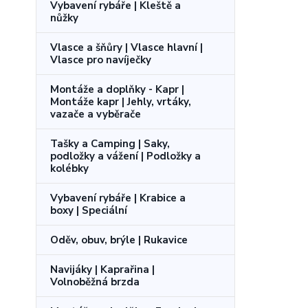
Vybavení rybáře | Kleště a
nůžky
Vlasce a šňůry | Vlasce hlavní |
Vlasce pro navíječky
Montáže a doplňky - Kapr |
Montáže kapr | Jehly, vrtáky,
vazače a vyběrače
Tašky a Camping | Saky,
podložky a vážení | Podložky a
kolébky
Vybavení rybáře | Krabice a
boxy | Speciální
Oděv, obuv, brýle | Rukavice
Navijáky | Kaprařina |
Volnoběžná brzda