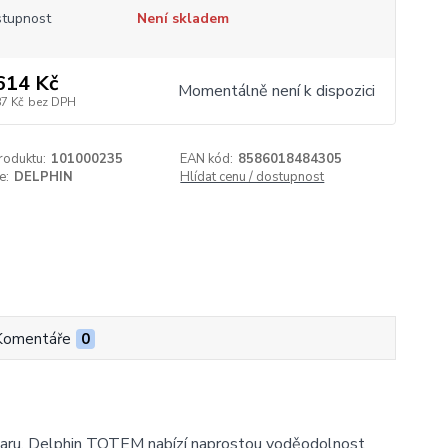
tupnost
Není skladem
614 Kč
Momentálně není k dispozici
87 Kč
bez DPH
roduktu:
101000235
EAN kód:
8586018484305
e:
DELPHIN
Hlídat cenu / dostupnost
Komentáře
0
varu. Delphin TOTEM nabízí naprostou voděodolnost