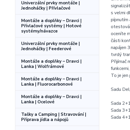
Univerzální prvky montáže |
signalizá
Jednoháčky | Přívlačové
s velmi d
pípnutím 
Montáže a doplňky – Dravci |
Přívlačové systémy | Hotové
otestován
systémy/návazce
oceníte m
části kon
Univerzální prvky montáže |
napájen 3
Jednoháčky | Feederové
tvrdý tra
Přijímač 
Montáže a doplňky – Dravci |
Lanka | Wolfrámové
funkcemi,
To je jen
Montáže a doplňky – Dravci |
Lanka | Fluorocarbonové
Sadu Del
Montáže a doplňky – Dravci |
Lanka | Ocelové
Sada 2+1 
Sada 3+1 
Tašky a Camping | Stravování |
Sada 4+1 
Příprava jídla a nápojů