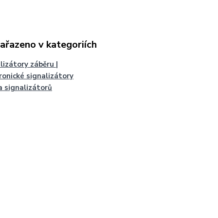
zařazeno v kategoriích
lizátory záběru |
ronické signalizátory
a signalizátorů