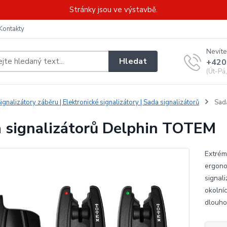
Stránky jsou ve výstavbě.
Kontakty
Nevíte
Hledat
+420
(Út-Pá
ignalizátory záběru | Elektronické signalizátory | Sada signalizátorů
Sada
 signalizátorů Delphin TOTEM
Extrém
ergono
signal
okolní
dlouhou