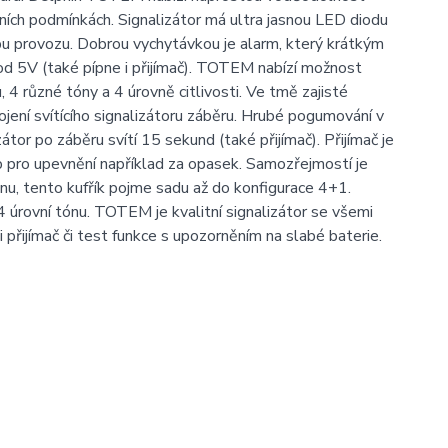
ních podmínkách. Signalizátor má ultra jasnou LED diodu
dobu provozu. Dobrou vychytávkou je alarm, který krátkým
pod 5V (také pípne i přijímač). TOTEM nabízí možnost
 4 různé tóny a 4 úrovně citlivosti. Ve tmě zajisté
jení svítícího signalizátoru záběru. Hrubé pogumování v
tor po záběru svítí 15 sekund (také přijímač). Přijímač je
p pro upevnění například za opasek. Samozřejmostí je
nu, tento kufřík pojme sadu až do konfigurace 4+1.
 úrovní tónu. TOTEM je kvalitní signalizátor se všemi
 přijímač či test funkce s upozorněním na slabé baterie.