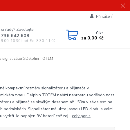
Přihlášení
 si rady? Zavolejte.
0
ks
 736 642 608
za
0,00 Kč
, 9:00-16.30 hod. So, 8.30-11:00 hod.)
 signalizátorů Delphin TOTEM
ně kompaktní rozměry signalizátoru a přijímače v
mickém tvaru. Delphin TOTEM nabízí naprostou voděodolnost
izátoru a přijímač se skvělým dosahem až 150m v závislosti na
ch podmínkách. Signalizátor má ultra jasnou LED diodu s velmi
 výdrží. Je napájen 9V baterií což zaj...
celý popis