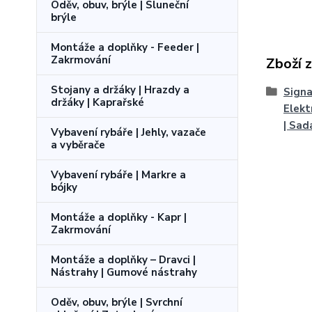
Oděv, obuv, brýle | Sluneční
brýle
Montáže a doplňky - Feeder |
Zakrmování
Zboží 
Stojany a držáky | Hrazdy a
Signa
držáky | Kaprařské
Elekt
| Sad
Vybavení rybáře | Jehly, vazače
a vyběrače
Vybavení rybáře | Markre a
bójky
Montáže a doplňky - Kapr |
Zakrmování
Montáže a doplňky – Dravci |
Nástrahy | Gumové nástrahy
Oděv, obuv, brýle | Svrchní