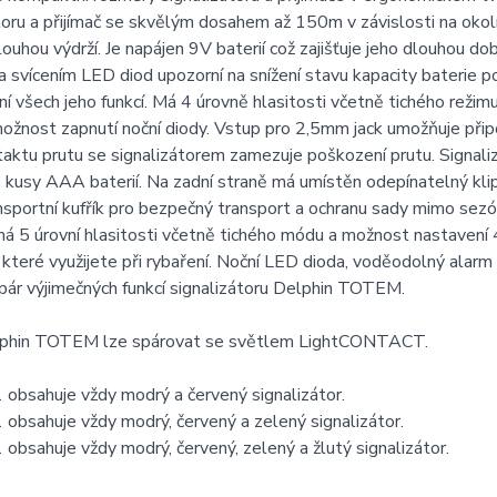
toru a přijímač se skvělým dosahem až 150m v závislosti na okol
louhou výdrží. Je napájen 9V baterií což zajišťuje jeho dlouhou 
a svícením LED diod upozorní na snížení stavu kapacity baterie 
í všech jeho funkcí. Má 4 úrovně hlasitosti včetně tichého režimu,
ožnost zapnutí noční diody. Vstup pro 2,5mm jack umožňuje připo
taktu prutu se signalizátorem zamezuje poškození prutu. Signalizá
 kusy AAA baterií. Na zadní straně má umístěn odepínatelný kli
nsportní kufřík pro bezpečný transport a ochranu sady mimo sezó
má 5 úrovní hlasitosti včetně tichého módu a možnost nastavení 4
 které využijete při rybaření. Noční LED dioda, voděodolný alarm i
 pár výjimečných funkcí signalizátoru Delphin TOTEM.
phin TOTEM lze spárovat se světlem LightCONTACT.
obsahuje vždy modrý a červený signalizátor.
obsahuje vždy modrý, červený a zelený signalizátor.
obsahuje vždy modrý, červený, zelený a žlutý signalizátor.