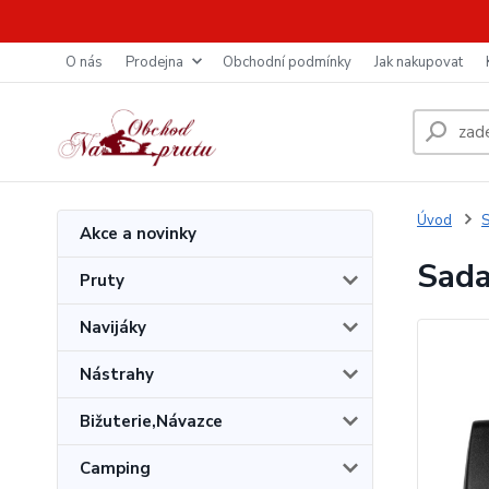
O nás
Prodejna
Obchodní podmínky
Jak nakupovat
Úvod
S
Akce a novinky
Sada
Pruty
Navijáky
Nástrahy
Bižuterie,Návazce
Camping