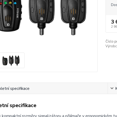
Dos
3 
2 9
Číslo p
Výrobc
etní specifikace
tní specifikace
 kompaktní rozměry signalizátoru a přijímače v ergonomickém t