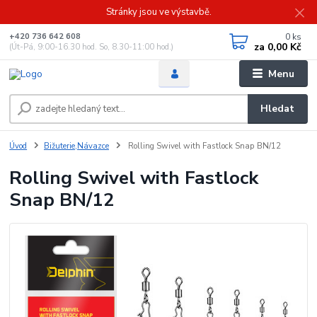
Stránky jsou ve výstavbě.
0
ks
+420 736 642 608
za
0,00 Kč
(Út-Pá, 9:00-16.30 hod. So, 8.30-11:00 hod.)
Menu
Hledat
Úvod
Bižuterie,Návazce
Rolling Swivel with Fastlock Snap BN/12
Rolling Swivel with Fastlock
Snap BN/12