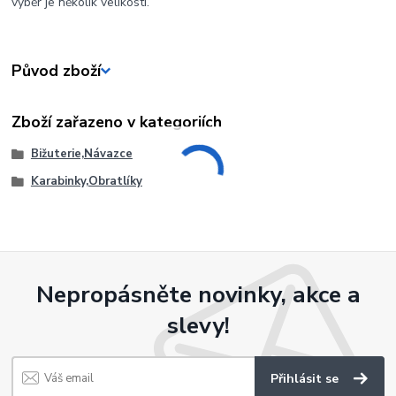
výběr je několik velikostí.
Původ zboží
Zboží zařazeno v kategoriích
Bižuterie,Návazce
Karabinky,Obratlíky
Nepropásněte novinky, akce a
slevy!
Přihlásit se