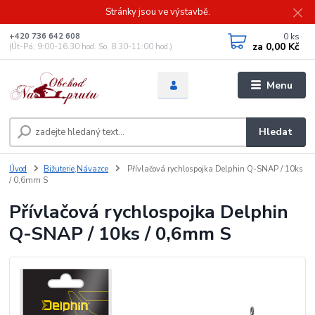
Stránky jsou ve výstavbě.
0
ks
+420 736 642 608
za
0,00 Kč
(Út-Pá, 9:00-16.30 hod. So, 8.30-11:00 hod.)
Menu
Hledat
Úvod
Bižuterie,Návazce
Přívlačová rychlospojka Delphin Q-SNAP / 10ks
/ 0,6mm S
Přívlačová rychlospojka Delphin
Q-SNAP / 10ks / 0,6mm S