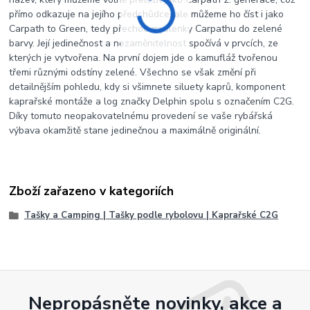
přímo odkazuje na jejího předchůdce, ale můžeme ho číst i jako
Carpath to Green, tedy přechod myšlenky Carpathu do zelené
barvy. Její jedinečnost a nezaměnitelnost spočívá v prvcích, ze
kterých je vytvořena. Na první dojem jde o kamufláž tvořenou
třemi různými odstíny zelené. Všechno se však změní při
detailnějším pohledu, kdy si všimnete siluety kaprů, komponent
kaprařské montáže a log značky Delphin spolu s označením C2G.
Díky tomuto neopakovatelnému provedení se vaše rybářská
výbava okamžitě stane jedinečnou a maximálně originální.
Zboží zařazeno v kategoriích
Tašky a Camping | Tašky podle rybolovu | Kaprařské C2G
Nepropásněte novinky, akce a