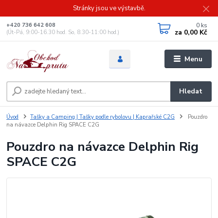
Stránky jsou ve výstavbě.
0
ks
+420 736 642 608
za
0,00 Kč
(Út-Pá, 9:00-16.30 hod. So, 8.30-11:00 hod.)
Menu
Hledat
Úvod
Tašky a Camping | Tašky podle rybolovu | Kaprařské C2G
Pouzdro
na návazce Delphin Rig SPACE C2G
Pouzdro na návazce Delphin Rig
SPACE C2G