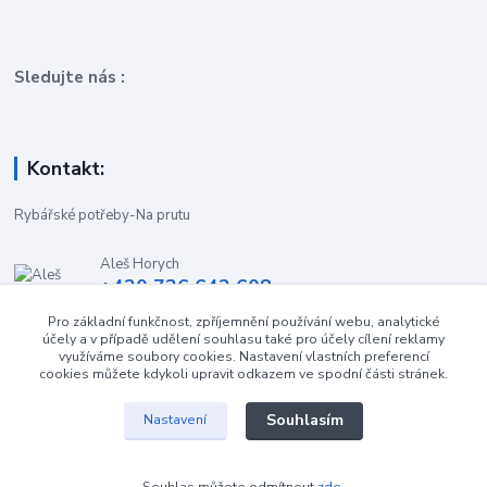
Sledujte nás :
Kontakt:
Rybářské potřeby-Na prutu
Aleš Horych
+420 736 642 608
(Út-Pá, 9:00-16.30 hod. So, 8.30-11:00 hod.)
Pro základní funkčnost, zpříjemnění používání webu, analytické
účely a v případě udělení souhlasu také pro účely cílení reklamy
obchod-naprutu@seznam.cz
využíváme soubory cookies. Nastavení vlastních preferencí
cookies můžete kdykoli upravit odkazem ve spodní části stránek.
Souhlasím
Nastavení