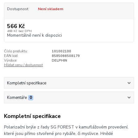
Dostupnost
Není skladem
566 Kč
468 Kč
bez DPH
Momentálně není k dispozici
Číslo produktu:
101002100
EAN kód:
8585066508179
Výrobce:
DELPHIN
Hlídat cenu / dostupnost
Kompletní specifikace
Komentáře
0
Kompletní specifikace
Polarizační brýle z řady SG FOREST v kamuflážovém provedení,
které jsou přímo stvořené pro rybáře, či myslivce. Hnědé