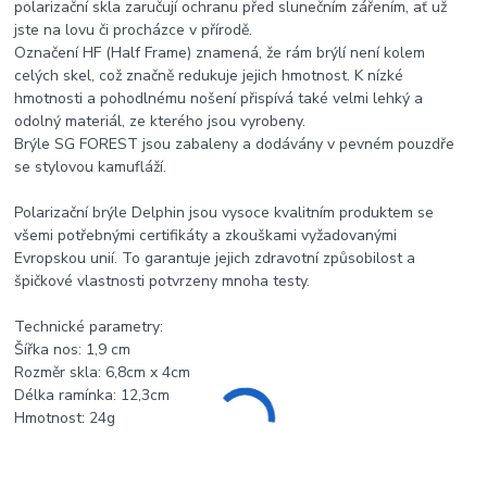
polarizační skla zaručují ochranu před slunečním zářením, ať už
jste na lovu či procházce v přírodě.
Označení HF (Half Frame) znamená, že rám brýlí není kolem
celých skel, což značně redukuje jejich hmotnost. K nízké
hmotnosti a pohodlnému nošení přispívá také velmi lehký a
odolný materiál, ze kterého jsou vyrobeny.
Brýle SG FOREST jsou zabaleny a dodávány v pevném pouzdře
se stylovou kamufláží.
Polarizační brýle Delphin jsou vysoce kvalitním produktem se
všemi potřebnými certifikáty a zkouškami vyžadovanými
Evropskou unií. To garantuje jejich zdravotní způsobilost a
špičkové vlastnosti potvrzeny mnoha testy.
Technické parametry:
Šířka nos: 1,9 cm
Rozměr skla: 6,8cm x 4cm
Délka ramínka: 12,3cm
Hmotnost: 24g