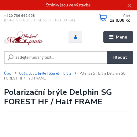
Stránky jsou ve výstavbě.
0
ks
+420 736 642 608
za
0,00 Kč
(Út-Pá, 9:00-16.30 hod. So, 8.30-11:00 hod.)
Menu
Hledat
Úvod
Oděv, obuv, brýle | Sluneční brýle
Polarizační brýle Delphin SG
FOREST HF / Half FRAME
Polarizační brýle Delphin SG
FOREST HF / Half FRAME