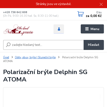
Stránky jsou ve výstavbě.
0
ks
+420 736 642 608
za
0,00 Kč
(Út-Pá, 9:00-16.30 hod. So, 8.30-11:00 hod.)
Menu
Hledat
Úvod
Oděv, obuv, brýle | Sluneční brýle
Polarizační brýle Delphin SG
ATOMA
Polarizační brýle Delphin SG
ATOMA