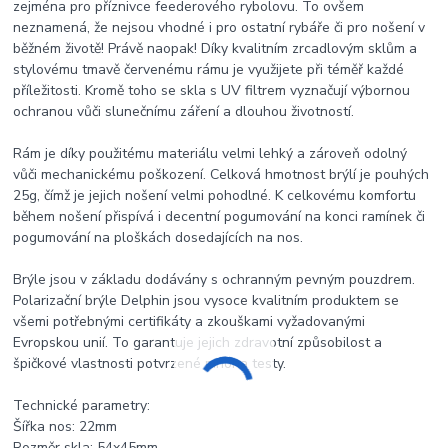
zejména pro příznivce feederového rybolovu. To ovšem
neznamená, že nejsou vhodné i pro ostatní rybáře či pro nošení v
běžném životě! Právě naopak! Díky kvalitním zrcadlovým sklům a
stylovému tmavě červenému rámu je využijete při téměř každé
příležitosti. Kromě toho se skla s UV filtrem vyznačují výbornou
ochranou vůči slunečnímu záření a dlouhou životností.
Rám je díky použitému materiálu velmi lehký a zároveň odolný
vůči mechanickému poškození. Celková hmotnost brýlí je pouhých
25g, čímž je jejich nošení velmi pohodlné. K celkovému komfortu
během nošení přispívá i decentní pogumování na konci ramínek či
pogumování na ploškách dosedajících na nos.
Brýle jsou v základu dodávány s ochranným pevným pouzdrem.
Polarizační brýle Delphin jsou vysoce kvalitním produktem se
všemi potřebnými certifikáty a zkouškami vyžadovanými
Evropskou unií. To garantuje jejich zdravotní způsobilost a
špičkové vlastnosti potvrzené mnoha testy.
Technické parametry:
Šířka nos: 22mm
Rozměr skla: 54x45mm