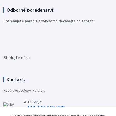
Odborné poradenství
P
otřebujete poradit s výběrem? Neváhejte se zeptat :
Sledujte nás :
Kontakt:
Rybářské potřeby-Na prutu
Aleš Horych
+420 736 642 608
(Út-Pá, 9:00-16.30 hod. So, 8.30-11:00 hod.)