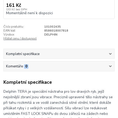
161 Kč
133 Kč
bez DPH
Momentálně není k dispozici
Číslo produktu:
101002435
EAN kód:
8586018007818
Výrobce:
DELPHIN
Hlídat cenu / dostupnost
Kompletní specifikace
Komentáře
0
Kompletní specifikace
Delphin TERA je speciální nástraha pro lov dravých ryb, jejíž
nejsilnější zbraní jsou vibrace. Precizně upravené tělo nástrahy se
při tahu rozkmitá a ve vodě zanechává silné vlnění, které dokáže
přilákat ryby i z velkých vzdáleností. Sílu vibrací lze redukovat
umístěním FAST LOCK SNAPu do dvou zářezů na zádech nebo