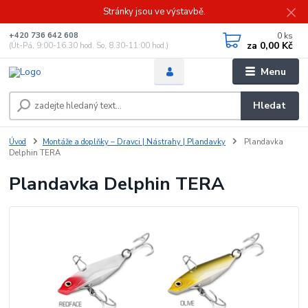
Stránky jsou ve výstavbě.
0
ks
+420 736 642 608
za
0,00 Kč
(Út-Pá, 9:00-16.30 hod. So, 8.30-11:00 hod.)
Menu
Hledat
Úvod
Montáže a doplňky – Dravci | Nástrahy | Plandavky
Plandavka
Delphin TERA
Plandavka Delphin TERA