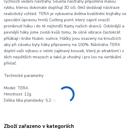
rychlostí vedení nástrahy. Silueta nástrahy připomíná malou
rybku, kterou dokonale doplňují 3D oči, čímž dodávají nástraze
realistický vzhled. TERA je vybavena dvěma kvalitními trojháky se
speciální úpravou hrotů Cutting point, který zajistí snazší
proniknutí háku i do té nejtvrdší tlamy našich dravců. Odolnější a
pevnější háky jsme zvolili kvůli tomu, že silné vibrace častokrát
přilákají i krále hlubin, sumce. Háčky jsou osazeny na kroužcích
aby při záseku byly háky připraveny na 100%. Nástraha TERA
doplní vaši výbavu o velmi zajímavý kousek, který je atraktivní i v
těch největších mrazech a také je vhodný i pro lov na vertikální
přívlač.
Technické parametry:
Model: TERA
Hmotnost: 12g
Délka těla plandavky: 5,2cm
Zboží zařazeno v kategoriích