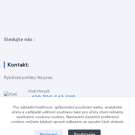
Sledujte nás :
Kontakt:
Rybářské potřeby-Na prutu
Aleš Horych
+420 736 642 608
(Út-Pá, 9:00-16.30 hod. So, 8.30-11:00 hod.)
Pro základní funkčnost, zpříjemnění používání webu, analytické
účely a v případě udělení souhlasu také pro účely cílení reklamy
obchod-naprutu@seznam.cz
využíváme soubory cookies. Nastavení vlastních preferencí
cookies můžete kdykoli upravit odkazem ve spodní části stránek.
Souhlasím
Nastavení