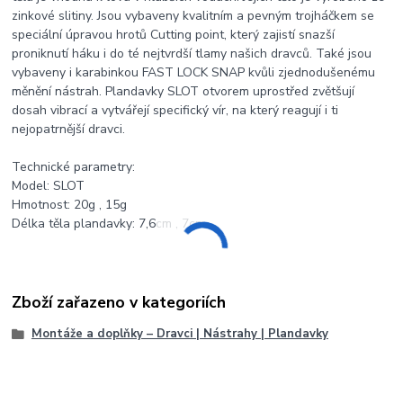
zinkové slitiny. Jsou vybaveny kvalitním a pevným trojháčkem se
speciální úpravou hrotů Cutting point, který zajistí snazší
proniknutí háku i do té nejtvrdší tlamy našich dravců. Také jsou
vybaveny i karabinkou FAST LOCK SNAP kvůli zjednodušenému
měnění nástrah. Plandavky SLOT otvorem uprostřed zvětšují
dosah vibrací a vytvářejí specifický vír, na který reagují i ti
nejopatrnější dravci.
Technické parametry:
Model: SLOT
Hmotnost: 20g , 15g
Délka těla plandavky: 7,6cm , 7cm
Zboží zařazeno v kategoriích
Montáže a doplňky – Dravci | Nástrahy | Plandavky