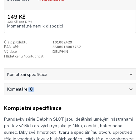
149 Kč
123 Kč
bez DPH
Momentálně není k dispozici
Číslo produktu:
101002429
EAN kód:
8586018007757
Výrobce:
DELPHIN
Hlídat cenu / dostupnost
Kompletní specifikace
Komentáře
0
Kompletní specifikace
Plandavky série Delphin SLOT jsou ideálními umělými nástrahami
pro lov větších dravých ryb jako je štika, candát, bolen nebo
sumec. Díky své hmotnosti, tvaru a speciálnímu otvoru uprostřed
těla je vhodná k lovu v hlubších vodách. Jejich tělo je vyrobeno ze