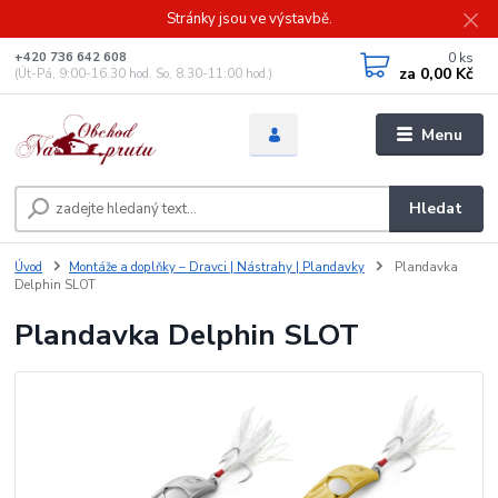
Stránky jsou ve výstavbě.
0
ks
+420 736 642 608
za
0,00 Kč
(Út-Pá, 9:00-16.30 hod. So, 8.30-11:00 hod.)
Menu
Hledat
Úvod
Montáže a doplňky – Dravci | Nástrahy | Plandavky
Plandavka
Delphin SLOT
Plandavka Delphin SLOT