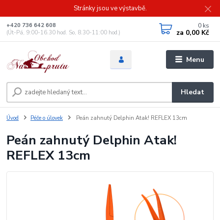
Stránky jsou ve výstavbě.
0
ks
+420 736 642 608
za
0,00 Kč
(Út-Pá, 9:00-16.30 hod. So, 8.30-11:00 hod.)
Menu
Hledat
Úvod
Péče o úlovek
Peán zahnutý Delphin Atak! REFLEX 13cm
Peán zahnutý Delphin Atak!
REFLEX 13cm