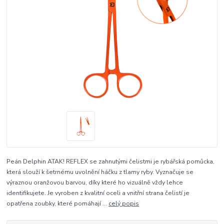
Peán Delphin ATAK! REFLEX se zahnutými čelistmi je rybářská pomůcka,
která slouží k šetrnému uvolnění háčku z tlamy ryby. Vyznačuje se
výraznou oranžovou barvou, díky které ho vizuálně vždy lehce
identifikujete. Je vyroben z kvalitní oceli a vnitřní strana čelistí je
opatřena zoubky, které pomáhají ...
celý popis