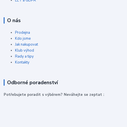
EET a GDPR
O nás
Prodejna
Kdo jsme
Jak nakupovat
Klub výhod
Rady a tipy
Kontakty
Odborné poradenství
P
otřebujete poradit s výběrem? Neváhejte se zeptat :