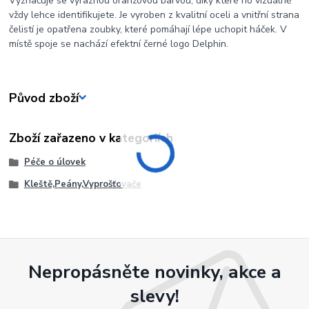
Vyznačuje se výraznou oranžovou barvou, díky které ho vizuálně
vždy lehce identifikujete. Je vyroben z kvalitní oceli a vnitřní strana
čelistí je opatřena zoubky, které pomáhají lépe uchopit háček. V
místě spoje se nachází efektní černé logo Delphin.
Původ zboží
Zboží zařazeno v kategoriích
Péče o úlovek
Kleště,Peány,Vyprošťovače
Nepropásněte novinky, akce a
slevy!