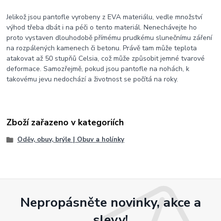
Jelikož jsou pantofle vyrobeny z EVA materiálu, vedle množství
výhod třeba dbát i na péči o tento materiál. Nenechávejte ho
proto vystaven dlouhodobě přímému prudkému slunečnímu záření
na rozpálených kamenech či betonu. Právě tam může teplota
atakovat až 50 stupňů Celsia, což může způsobit jemné tvarové
deformace. Samozřejmě, pokud jsou pantofle na nohách, k
takovému jevu nedochází a životnost se počítá na roky.
Zboží zařazeno v kategoriích
Oděv, obuv, brýle | Obuv a holínky
Nepropásněte novinky, akce a
slevy!