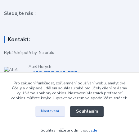
Sledujte nás :
Kontakt:
Rybářské potřeby-Na prutu
Aleš Horych
+420 736 642 608
(Út-Pá, 9:00-16.30 hod. So, 8.30-11:00 hod.)
Pro základní funkčnost, zpříjemnění používání webu, analytické
účely a v případě udělení souhlasu také pro účely cílení reklamy
obchod-naprutu@seznam.cz
využíváme soubory cookies. Nastavení vlastních preferencí
cookies můžete kdykoli upravit odkazem ve spodní části stránek.
Souhlasím
Nastavení
Souhlas můžete odmítnout
zde
.
Vytvořeno na
Eshop-rychle.cz