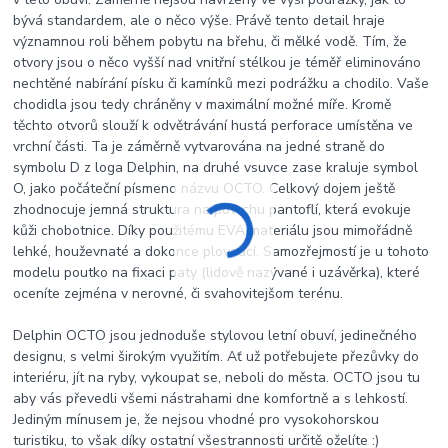
bývá standardem, ale o něco výše. Právě tento detail hraje
významnou roli během pobytu na břehu, či mělké vodě. Tím, že
otvory jsou o něco vyšší nad vnitřní stélkou je téměř eliminováno
nechtěné nabírání písku či kamínků mezi podrážku a chodilo. Vaše
chodidla jsou tedy chráněny v maximální možné míře. Kromě
těchto otvorů slouží k odvětrávání hustá perforace umístěna ve
vrchní části. Ta je záměrně vytvarována na jedné straně do
symbolu D z loga Delphin, na druhé vsuvce zase kraluje symbol
O, jako počáteční písmeno názvu OCTO. Celkový dojem ještě
zhodnocuje jemná struktura na povrchu pantoflí, která evokuje
kůži chobotnice. Díky použitému EVA materiálu jsou mimořádně
lehké, houževnaté a dokonce plovoucí. Samozřejmostí je u tohoto
modelu poutko na fixaci paty (lidově nazývané i uzávěrka), které
oceníte zejména v nerovné, či svahovitejšom terénu.
Delphin OCTO jsou jednoduše stylovou letní obuví, jedinečného
designu, s velmi širokým využitím. Ať už potřebujete přezůvky do
interiéru, jít na ryby, vykoupat se, neboli do města. OCTO jsou tu
aby vás převedli všemi nástrahami dne komfortně a s lehkostí.
Jediným mínusem je, že nejsou vhodné pro vysokohorskou
turistiku, to však díky ostatní všestrannosti určitě oželíte :)