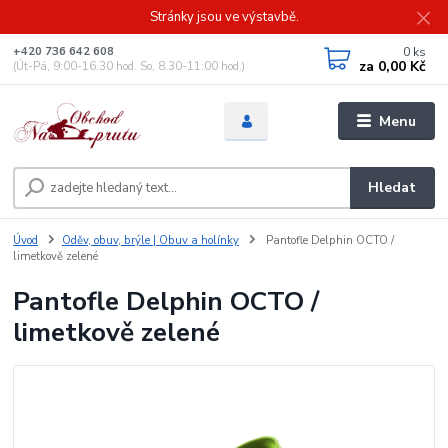
Stránky jsou ve výstavbě.
0
ks
+420 736 642 608
za
0,00 Kč
(Út-Pá, 9:00-16.30 hod. So, 8.30-11:00 hod.)
Menu
Hledat
Úvod
Oděv, obuv, brýle | Obuv a holínky
Pantofle Delphin OCTO /
limetkově zelené
Pantofle Delphin OCTO /
limetkově zelené