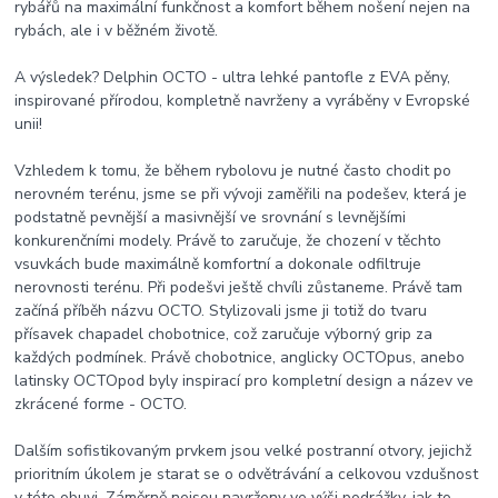
rybářů na maximální funkčnost a komfort během nošení nejen na
rybách, ale i v běžném životě.
A výsledek? Delphin OCTO - ultra lehké pantofle z EVA pěny,
inspirované přírodou, kompletně navrženy a vyráběny v Evropské
unii!
Vzhledem k tomu, že během rybolovu je nutné často chodit po
nerovném terénu, jsme se při vývoji zaměřili na podešev, která je
podstatně pevnější a masivnější ve srovnání s levnějšími
konkurenčními modely. Právě to zaručuje, že chození v těchto
vsuvkách bude maximálně komfortní a dokonale odfiltruje
nerovnosti terénu. Při podešvi ještě chvíli zůstaneme. Právě tam
začíná příběh názvu OCTO. Stylizovali jsme ji totiž do tvaru
přísavek chapadel chobotnice, což zaručuje výborný grip za
každých podmínek. Právě chobotnice, anglicky OCTOpus, anebo
latinsky OCTOpod byly inspirací pro kompletní design a název ve
zkrácené forme - OCTO.
Dalším sofistikovaným prvkem jsou velké postranní otvory, jejichž
prioritním úkolem je starat se o odvětrávání a celkovou vzdušnost
v této obuvi. Záměrně nejsou navrženy ve výši podrážky, jak to