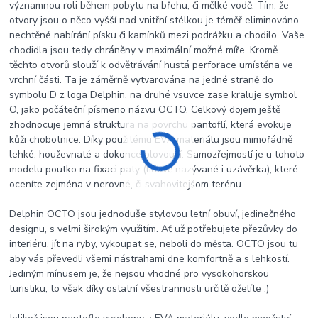
významnou roli během pobytu na břehu, či mělké vodě. Tím, že
otvory jsou o něco vyšší nad vnitřní stélkou je téměř eliminováno
nechtěné nabírání písku či kamínků mezi podrážku a chodilo. Vaše
chodidla jsou tedy chráněny v maximální možné míře. Kromě
těchto otvorů slouží k odvětrávání hustá perforace umístěna ve
vrchní části. Ta je záměrně vytvarována na jedné straně do
symbolu D z loga Delphin, na druhé vsuvce zase kraluje symbol
O, jako počáteční písmeno názvu OCTO. Celkový dojem ještě
zhodnocuje jemná struktura na povrchu pantoflí, která evokuje
kůži chobotnice. Díky použitému EVA materiálu jsou mimořádně
lehké, houževnaté a dokonce plovoucí. Samozřejmostí je u tohoto
modelu poutko na fixaci paty (lidově nazývané i uzávěrka), které
oceníte zejména v nerovné, či svahovitejšom terénu.
Delphin OCTO jsou jednoduše stylovou letní obuví, jedinečného
designu, s velmi širokým využitím. Ať už potřebujete přezůvky do
interiéru, jít na ryby, vykoupat se, neboli do města. OCTO jsou tu
aby vás převedli všemi nástrahami dne komfortně a s lehkostí.
Jediným mínusem je, že nejsou vhodné pro vysokohorskou
turistiku, to však díky ostatní všestrannosti určitě oželíte :)