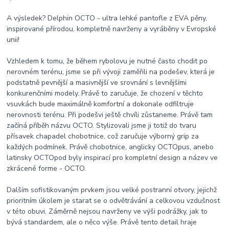
A výsledek? Delphin OCTO - ultra lehké pantofle z EVA pěny,
inspirované přírodou, kompletně navrženy a vyráběny v Evropské
unii!
Vzhledem k tomu, že během rybolovu je nutné často chodit po
nerovném terénu, jsme se při vývoji zaměřili na podešev, která je
podstatně pevnější a masivnější ve srovnání s levnějšími
konkurenčními modely. Právě to zaručuje, že chození v těchto
vsuvkách bude maximálně komfortní a dokonale odfiltruje
nerovnosti terénu. Při podešvi ještě chvíli zůstaneme. Právě tam
začíná příběh názvu OCTO. Stylizovali jsme ji totiž do tvaru
přísavek chapadel chobotnice, což zaručuje výborný grip za
každých podmínek. Právě chobotnice, anglicky OCTOpus, anebo
latinsky OCTOpod byly inspirací pro kompletní design a název ve
zkrácené forme - OCTO.
Dalším sofistikovaným prvkem jsou velké postranní otvory, jejichž
prioritním úkolem je starat se o odvětrávání a celkovou vzdušnost
v této obuvi. Záměrně nejsou navrženy ve výši podrážky, jak to
bývá standardem, ale o něco výše. Právě tento detail hraje