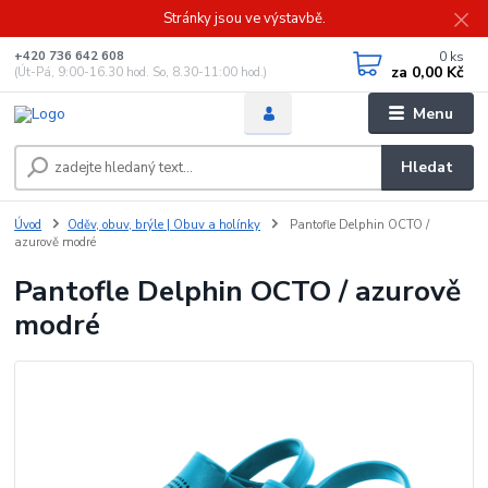
Stránky jsou ve výstavbě.
0
ks
+420 736 642 608
za
0,00 Kč
(Út-Pá, 9:00-16.30 hod. So, 8.30-11:00 hod.)
Menu
Hledat
Úvod
Oděv, obuv, brýle | Obuv a holínky
Pantofle Delphin OCTO /
azurově modré
Pantofle Delphin OCTO / azurově
modré