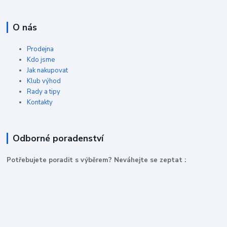
O nás
Prodejna
Kdo jsme
Jak nakupovat
Klub výhod
Rady a tipy
Kontakty
Odborné poradenství
P
otřebujete poradit s výběrem? Neváhejte se zeptat :