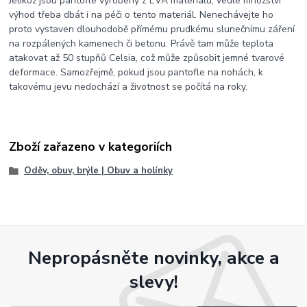
Jelikož jsou pantofle vyrobeny z EVA materiálu, vedle množství
výhod třeba dbát i na péči o tento materiál. Nenechávejte ho
proto vystaven dlouhodobě přímému prudkému slunečnímu záření
na rozpálených kamenech či betonu. Právě tam může teplota
atakovat až 50 stupňů Celsia, což může způsobit jemné tvarové
deformace. Samozřejmě, pokud jsou pantofle na nohách, k
takovému jevu nedochází a životnost se počítá na roky.
Zboží zařazeno v kategoriích
Oděv, obuv, brýle | Obuv a holínky
Nepropásněte novinky, akce a
slevy!