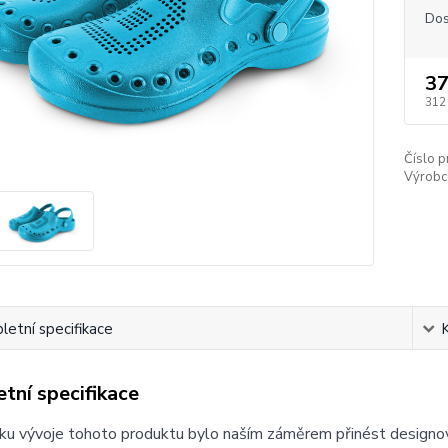
Dos
37
312
Číslo p
Výrobc
etní specifikace
tní specifikace
ku vývoje tohoto produktu bylo naším záměrem přinést designov