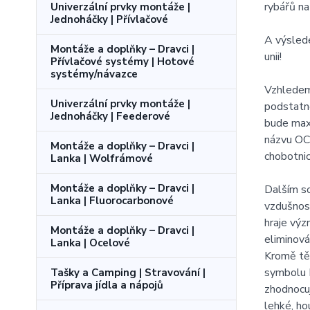
rybářů na
Univerzální prvky montáže |
Jednoháčky | Přívlačové
A výslede
Montáže a doplňky – Dravci |
unii!
Přívlačové systémy | Hotové
systémy/návazce
Vzhledem 
Univerzální prvky montáže |
podstatně
Jednoháčky | Feederové
bude maxi
názvu OCT
Montáže a doplňky – Dravci |
chobotnic
Lanka | Wolfrámové
Montáže a doplňky – Dravci |
Dalším so
Lanka | Fluorocarbonové
vzdušnost
hraje výz
Montáže a doplňky – Dravci |
eliminová
Lanka | Ocelové
Kromě těc
symbolu D
Tašky a Camping | Stravování |
Příprava jídla a nápojů
zhodnocuj
lehké, ho