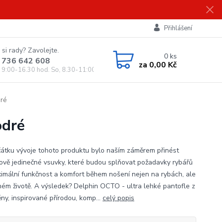
Přihlášení
 si rady? Zavolejte.
0
ks
 736 642 608
za
0,00 Kč
, 9:00-16.30 hod. So, 8.30-11:00 hod.)
ré
odré
átku vývoje tohoto produktu bylo naším záměrem přinést
ově jedinečné vsuvky, které budou splňovat požadavky rybářů
imální funkčnost a komfort během nošení nejen na rybách, ale
žném životě. A výsledek? Delphin OCTO - ultra lehké pantofle z
ny, inspirované přírodou, komp...
celý popis