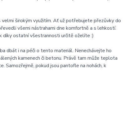
s velmi širokým využitím. Ať už potřebujete přezůvky do
 převedli všemi nástrahami dne komfortně a s lehkostí.
díky ostatní všestrannosti určitě oželíte :)
ba dbát i na péči o tento materiál. Nenechávejte ho
álených kamenech či betonu. Právě tam může teplota
e. Samozřejmě, pokud jsou pantofle na nohách, k