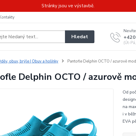
Stránky jsou ve výstavbě.
Kontakty
Nevíte
Hledat
+420
(Út-Pá
děv, obuv, brýle | Obuv a holínky
Pantofle Delphin OCTO / azurově mod
ofle Delphin OCTO / azurově m
Od poč
design
na max
i v bě
EVA pě