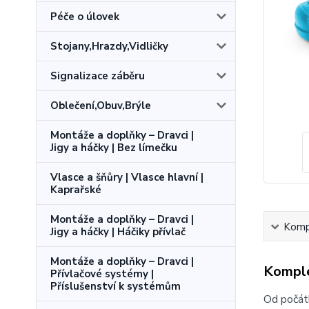
Péče o úlovek
Stojany,Hrazdy,Vidličky
Signalizace záběru
Oblečení,Obuv,Brýle
Montáže a doplňky – Dravci |
Jigy a háčky | Bez límečku
Vlasce a šňůry | Vlasce hlavní |
Kaprařské
Montáže a doplňky – Dravci |
Kompl
Jigy a háčky | Háčiky přívlač
Montáže a doplňky – Dravci |
Komple
Přívlačové systémy |
Příslušenství k systémům
Od počát