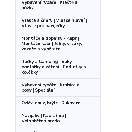
Vybavení rybáře | Kleště a
nůžky
Vlasce a šňůry | Vlasce hlavní |
Vlasce pro navíječky
Montáže a doplňky - Kapr |
Montáže kapr | Jehly, vrtáky,
vazače a vyběrače
Tašky a Camping | Saky,
podložky a vážení | Podložky a
kolébky
Vybavení rybáře | Krabice a
boxy | Speciální
Oděv, obuv, brýle | Rukavice
Navijáky | Kaprařina |
Volnoběžná brzda