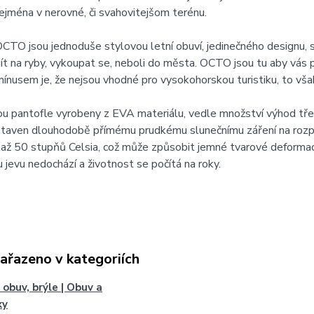
ejména v nerovné, či svahovitejšom terénu.
CTO jsou jednoduše stylovou letní obuví, jedinečného designu, 
, jít na ryby, vykoupat se, neboli do města. OCTO jsou tu aby vás
ínusem je, že nejsou vhodné pro vysokohorskou turistiku, to však 
sou pantofle vyrobeny z EVA materiálu, vedle množství výhod tře
staven dlouhodobě přímému prudkému slunečnímu záření na rozp
až 50 stupňů Celsia, což může způsobit jemné tvarové deformac
jevu nedochází a životnost se počítá na roky.
zařazeno v kategoriích
 obuv, brýle | Obuv a
ky