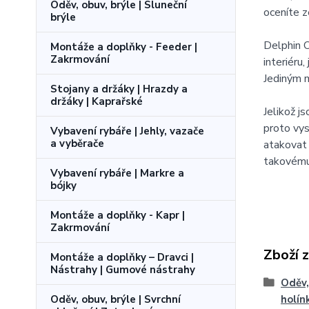
Oděv, obuv, brýle | Sluneční
oceníte z
brýle
Delphin O
Montáže a doplňky - Feeder |
Zakrmování
interiéru
Jediným m
Stojany a držáky | Hrazdy a
držáky | Kaprařské
Jelikož j
proto vy
Vybavení rybáře | Jehly, vazače
a vyběrače
atakovat 
takovému 
Vybavení rybáře | Markre a
bójky
Montáže a doplňky - Kapr |
Zakrmování
Zboží 
Montáže a doplňky – Dravci |
Nástrahy | Gumové nástrahy
Oděv,
Oděv, obuv, brýle | Svrchní
holín