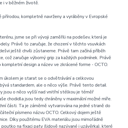
e i v běžném životě.
é přírodou, kompletně navrženy a vyráběny v Evropské
énu, jsme se při vývoji zaměřili na podešev, která je
dely. Právě to zaručuje, že chození v těchto vsuvkách
dešvi ještě chvíli zůstaneme. Právě tam začíná příběh
ce, což zaručuje výborný grip za každých podmínek. Právě
o kompletní design a název ve zkrácené forme - OCTO.
ním úkolem je starat se o odvětrávání a celkovou
 bývá standardem, ale o něco výše. Právě tento detail
 jsou o něco vyšší nad vnitřní stélkou je téměř
Vaše chodidla jsou tedy chráněny v maximální možné míře.
hní části. Ta je záměrně vytvarována na jedné straně do
počáteční písmeno názvu OCTO. Celkový dojem ještě
otnice. Díky použitému EVA materiálu jsou mimořádně
outko na fixaci paty (lidově nazývané i uzávěrka), které