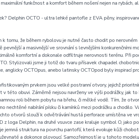
 maximální funkčnost a komfort během nošení nejen na rybách, al
k? Delphin OCTO - ultra lehké pantofle z EVA pěny, inspirovan
k tomu, že během rybolovu je nutné často chodit po nerovném ter
 pevnější a masivnější ve srovnání s levnějšími konkurenčními mo
málně komfortní a dokonale odfiltruje nerovnosti terénu. Při po
O. Stylizovali jsme ji totiž do tvaru přísavek chapadel chobotni
e, anglicky OCTOpus, anebo latinsky OCTOpod byly inspirací pr
fistikovaným prvkem jsou velké postranní otvory, jejichž priorit
 v této obuvi. Záměrně nejsou navrženy ve výši podrážky, jak to
namnou roli během pobytu na břehu, či mělké vodě. Tím, že otvory
no nechtěné nabírání písku či kamínků mezi podrážku a chodilo. 
hto otvorů slouží k odvětrávání hustá perforace umístěna ve vrc
 z loga Delphin, na druhé vsuvce zase kraluje symbol O, jako 
e jemná struktura na povrchu pantoflí, která evokuje kůži chob
uževnaté a dokonce plovoucí. Samozřejmostí je u tohoto modelu p