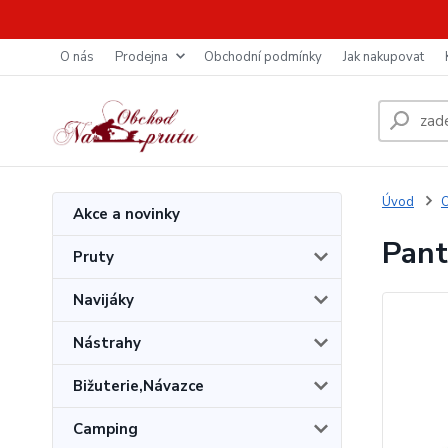
O nás
Prodejna
Obchodní podmínky
Jak nakupovat
Úvod
O
Akce a novinky
Pant
Pruty
Navijáky
Nástrahy
Bižuterie,Návazce
Camping