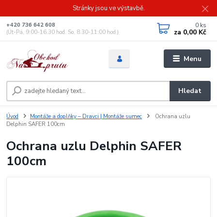
Stránky jsou ve výstavbě.
0
ks
+420 736 642 608
za
0,00 Kč
(Út-Pá, 9:00-16.30 hod. So, 8.30-11:00 hod.)
Menu
Hledat
Úvod
Montáže a doplňky – Dravci | Montáže sumec
Ochrana uzlu
Delphin SAFER 100cm
Ochrana uzlu Delphin SAFER
100cm