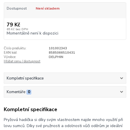
Dostupnost
Není skladem
79 Kč
65 Kč
bez DPH
Momentálně není k dispozici
Číslo produktu:
101002343
EAN kód:
8585066510431
Výrobce:
DELPHIN
Hlídat cenu / dostupnost
Kompletní specifikace
Komentáře
0
Kompletní specifikace
Pryžová hadička si díky svým vlastnostem najde mnoho využití při
lovu sumců. Díky své pružnosti a odolnosti vůči oděrům je ideální