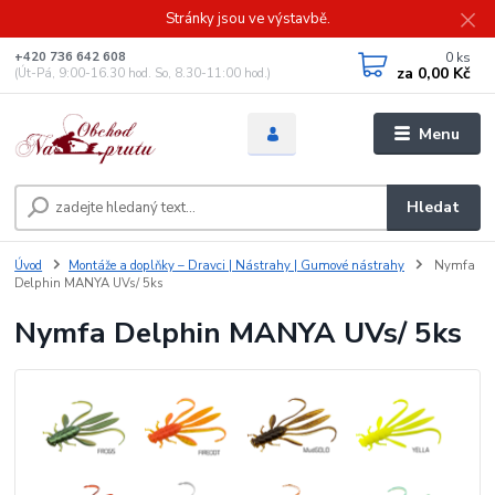
Stránky jsou ve výstavbě.
0
ks
+420 736 642 608
za
0,00 Kč
(Út-Pá, 9:00-16.30 hod. So, 8.30-11:00 hod.)
Menu
Hledat
Úvod
Montáže a doplňky – Dravci | Nástrahy | Gumové nástrahy
Nymfa
Delphin MANYA UVs/ 5ks
Nymfa Delphin MANYA UVs/ 5ks