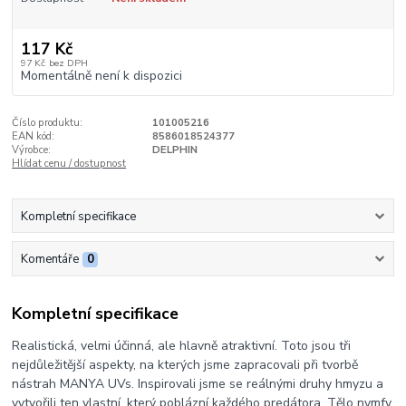
117 Kč
97 Kč
bez DPH
Momentálně není k dispozici
Číslo produktu:
101005216
EAN kód:
8586018524377
Výrobce:
DELPHIN
Hlídat cenu / dostupnost
Kompletní specifikace
Komentáře
0
Kompletní specifikace
Realistická, velmi účinná, ale hlavně atraktivní. Toto jsou tři
nejdůležitější aspekty, na kterých jsme zapracovali při tvorbě
nástrah MANYA UVs. Inspirovali jsme se reálnými druhy hmyzu a
vytvořili ten vlastní, který poblázní každého predátora. Tělo nymfy