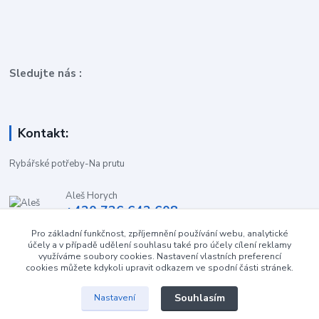
Sledujte nás :
Kontakt:
Rybářské potřeby-Na prutu
Aleš Horych
+420 736 642 608
(Út-Pá, 9:00-16.30 hod. So, 8.30-11:00 hod.)
Pro základní funkčnost, zpříjemnění používání webu, analytické
účely a v případě udělení souhlasu také pro účely cílení reklamy
obchod-naprutu@seznam.cz
využíváme soubory cookies. Nastavení vlastních preferencí
cookies můžete kdykoli upravit odkazem ve spodní části stránek.
Souhlasím
Nastavení