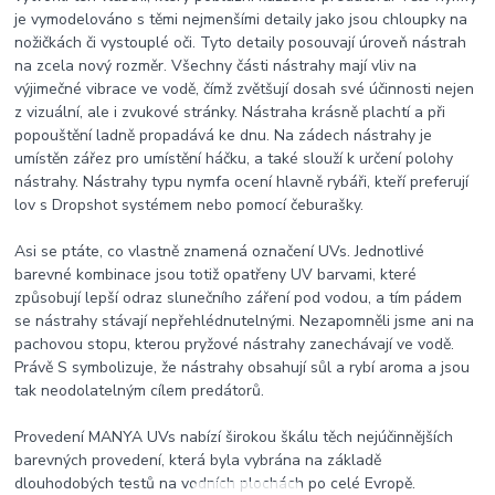
je vymodelováno s těmi nejmenšími detaily jako jsou chloupky na
nožičkách či vystouplé oči. Tyto detaily posouvají úroveň nástrah
na zcela nový rozměr. Všechny části nástrahy mají vliv na
výjimečné vibrace ve vodě, čímž zvětšují dosah své účinnosti nejen
z vizuální, ale i zvukové stránky. Nástraha krásně plachtí a při
popouštění ladně propadává ke dnu. Na zádech nástrahy je
umístěn zářez pro umístění háčku, a také slouží k určení polohy
nástrahy. Nástrahy typu nymfa ocení hlavně rybáři, kteří preferují
lov s Dropshot systémem nebo pomocí čeburašky.
Asi se ptáte, co vlastně znamená označení UVs. Jednotlivé
barevné kombinace jsou totiž opatřeny UV barvami, které
způsobují lepší odraz slunečního záření pod vodou, a tím pádem
se nástrahy stávají nepřehlédnutelnými. Nezapomněli jsme ani na
pachovou stopu, kterou pryžové nástrahy zanechávají ve vodě.
Právě S symbolizuje, že nástrahy obsahují sůl a rybí aroma a jsou
tak neodolatelným cílem predátorů.
Provedení MANYA UVs nabízí širokou škálu těch nejúčinnějších
barevných provedení, která byla vybrána na základě
dlouhodobých testů na vodních plochách po celé Evropě.