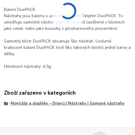
Balení DuoPACK
Nástrahy jsou baleny v unikátním balení Delphin DuoPACK. To
umožňuje samotné nástrahy prodávat buď zavěšené v blistrech
jako celek, nebo jako kusovky z plnobarevného prezentéru!
Samotný blistr DuoPACK obsahuje 5ks nástrah. Ucelené
krabicové balení DuoPACK tvoří 6ks takových blistrů jedné barvy a
délky.
Hmotnost nástrahy: 4,5g
Zboží zařazeno v kategoriích
Montáže a doplňky – Dravci | Nástrahy | Gumové nástrahy